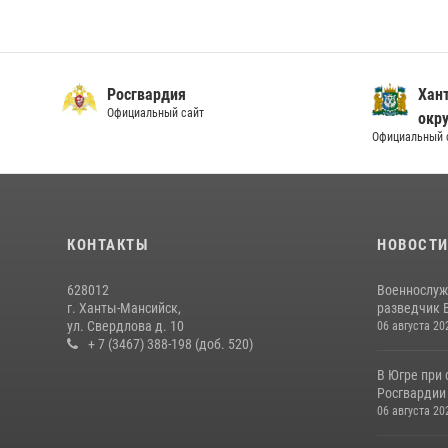
Росгвардия
Хан
Официальный сайт
окру
Официальный 
КОНТАКТЫ
НОВОСТ
628012
Военнослуж
г. Ханты-Мансийск,
разведчик 
ул. Свердлова д. 10
06 августа 20
+ 7 (3467) 388-198 (доб. 520)
В Югре при
Росгвардии
06 августа 20