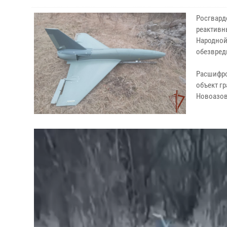
Росгвард
реактивн
Народной
обезвреди
Расшифро
объект г
Новоазов