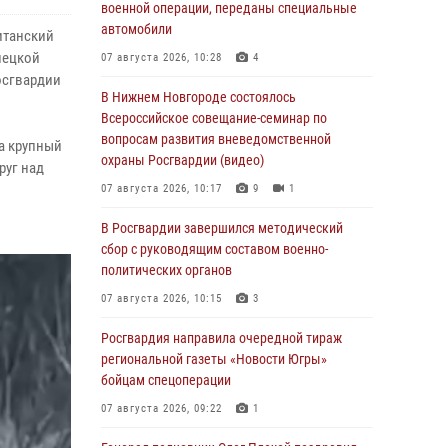
военной операции, переданы специальные
автомобили
итанский
нецкой
07 августа 2026, 10:28
4
осгвардии
В Нижнем Новгороде состоялось
Всероссийское совещание-семинар по
вопросам развития вневедомственной
а крупный
охраны Росгвардии (видео)
руг над
.
07 августа 2026, 10:17
9
1
В Росгвардии завершился методический
сбор с руководящим составом военно-
политических органов
07 августа 2026, 10:15
3
Росгвардия направила очередной тираж
региональной газеты «Новости Югры»
бойцам спецоперации
07 августа 2026, 09:22
1