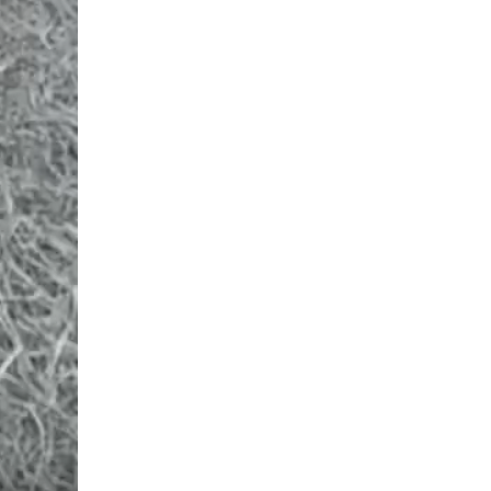
18 июля 2026, 11:25
На Урале Росгвардия провела дни открытых
дверей и тематические встречи с молодежью
29 июля 2026, 09:54
12
В Югре Росгвардия обеспечила безопасность
Всероссийского форума развития
гражданского общества «Добрино»
13 июля 2026, 11:47
2