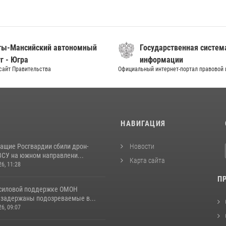
ты-Мансийский автономный
Государственная систем
г - Югра
информации
сайт Правительства
Официальный интернет-портал правовой
И
НАВИГАЦИЯ
ащие Росгвардии сбили дрон-
Новости
ВСУ на южном направлени...
Карта сайта
26, 11:28
П
 силовой поддержке ОМОН
 задержаны подозреваемые в...
26, 09:07