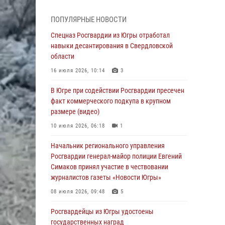
Генерал-полковник Олег Плохой поздравил
специалистов организационно-штатных
ПОПУЛЯРНЫЕ НОВОСТИ
подразделений Росгвардии с
профессиональным праздником
Спецназ Росгвардии из Югры отработал
навыки десантирования в Свердловской
07 августа 2026, 06:02
области
Делегация МВД Республики Беларусь
16 июля 2026, 10:14
3
ознакомилась с передовыми методами
работы Росгвардии в Москве (видео)
В Югре при содействии Росгвардии пресечен
факт коммерческого подкупа в крупном
06 августа 2026, 11:29
5
1
размере (видео)
Военнослужащие Росгвардии сбили дрон-
10 июля 2026, 06:18
1
разведчик ВСУ на южном направлении
Начальник регионального управления
06 августа 2026, 11:28
Росгвардии генерал-майор полиции Евгений
Офицеры Росгвардии и ветераны войск
Симаков принял участие в чествовании
правопорядка почтили память генерала
журналистов газеты «Новости Югры»
армии Ивана Кирилловича Яковлева
08 июля 2026, 09:48
5
06 августа 2026, 11:26
6
Росгвардейцы из Югры удостоены
В Югре при силовой поддержке ОМОН
государственных наград