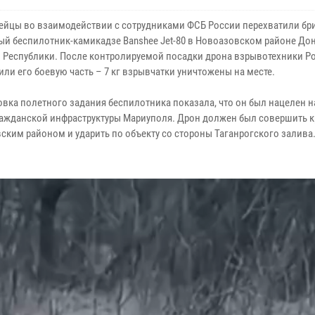
ейцы во взаимодействии с сотрудниками ФСБ России перехватили бр
ый беспилотник-камикадзе Banshee Jet-80 в Новоазовском районе До
 Республики. После контролируемой посадки дрона взрывотехники Р
ли его боевую часть – 7 кг взрывчатки уничтожены на месте.
вка полетного задания беспилотника показала, что он был нацелен н
ражданской инфраструктуры Мариуполя. Дрон должен был совершить к
ским районом и ударить по объекту со стороны Таганрогского залива