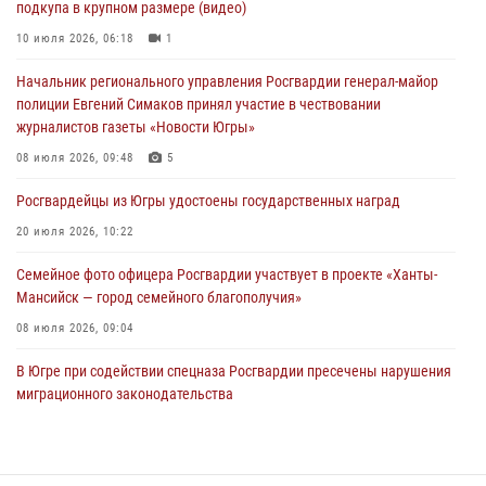
подкупа в крупном размере (видео)
Офицеры Росгвардии и ветераны войск правопорядка почтили
память генерала армии Ивана Кирилловича Яковлева
10 июля 2026, 06:18
1
06 августа 2026, 11:26
6
Начальник регионального управления Росгвардии генерал-майор
полиции Евгений Симаков принял участие в чествовании
В Югре при силовой поддержке ОМОН Росгвардии задержаны
журналистов газеты «Новости Югры»
подозреваемые в страховом мошенничестве
08 июля 2026, 09:48
5
06 августа 2026, 09:07
2
1
Росгвардейцы из Югры удостоены государственных наград
Урайский отдел вневедомственной охраны Росгвардии отмечает
60-летний юбилей
20 июля 2026, 10:22
05 августа 2026, 12:01
3
Семейное фото офицера Росгвардии участвует в проекте «Ханты-
Мансийск — город семейного благополучия»
08 июля 2026, 09:04
В Югре при содействии спецназа Росгвардии пресечены нарушения
миграционного законодательства
14 июля 2026, 09:17
Юные югорчане стали участниками ведомственного проекта