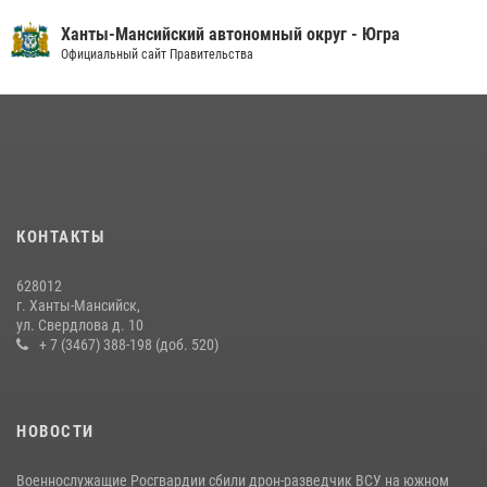
«Каникулы с Росгвардией»
Ханты-Мансийский автономный округ - Югра
16 июля 2026, 04:54
4
Официальный сайт Правительства
На Урале Росгвардия провела дни открытых дверей и
тематические встречи с молодежью
29 июля 2026, 09:54
12
В Югре подведены итоги служебной деятельности
вневедомственной охраны с начала года
18 июля 2026, 11:25
КОНТАКТЫ
В Югре Росгвардия обеспечила безопасность Всероссийского
628012
форума развития гражданского общества «Добрино»
г. Ханты-Мансийск,
ул. Свердлова д. 10
13 июля 2026, 11:47
2
+ 7 (3467) 388-198 (доб. 520)
НОВОСТИ
Военнослужащие Росгвардии сбили дрон-разведчик ВСУ на южном