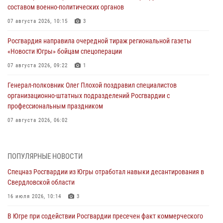
составом военно-политических органов
07 августа 2026, 10:15
3
Росгвардия направила очередной тираж региональной газеты
«Новости Югры» бойцам спецоперации
07 августа 2026, 09:22
1
Генерал-полковник Олег Плохой поздравил специалистов
организационно-штатных подразделений Росгвардии с
профессиональным праздником
07 августа 2026, 06:02
Делегация МВД Республики Беларусь ознакомилась с передовыми
методами работы Росгвардии в Москве (видео)
ПОПУЛЯРНЫЕ НОВОСТИ
06 августа 2026, 11:29
5
1
Спецназ Росгвардии из Югры отработал навыки десантирования в
Свердловской области
Военнослужащие Росгвардии сбили дрон-разведчик ВСУ на южном
направлении
16 июля 2026, 10:14
3
06 августа 2026, 11:28
В Югре при содействии Росгвардии пресечен факт коммерческого