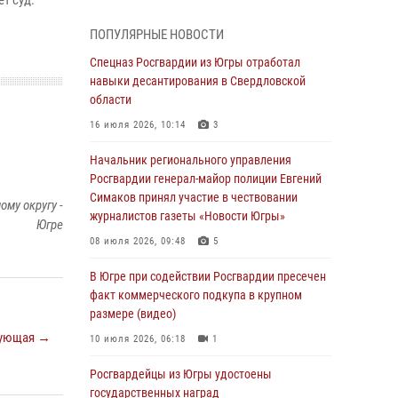
т суд.
В Югре прошел цикл мероприятий
ПОПУЛЯРНЫЕ НОВОСТИ
посвященных дню рождения генерала армии
Ивана Яковлева
Спецназ Росгвардии из Югры отработал
навыки десантирования в Свердловской
05 августа 2026, 11:31
4
области
В Югре ОМОН Росгвардии оказал содействие
16 июля 2026, 10:14
3
ГИБДД в выявлении нарушителей ПДД
Начальник регионального управления
05 августа 2026, 11:14
Росгвардии генерал-майор полиции Евгений
Симаков принял участие в чествовании
В Югре сотрудники вневедомственной
му округу -
журналистов газеты «Новости Югры»
охраны Росгвардии пресекли более 100
Югре
противоправных деяний за прошедшую
08 июля 2026, 09:48
5
неделю
В Югре при содействии Росгвардии пресечен
05 августа 2026, 05:56
факт коммерческого подкупа в крупном
размере (видео)
Генерал-полковник Юрий Аверин выступил на
Всероссийском молодёжном
ующая →
10 июля 2026, 06:18
1
образовательном форуме «Территория
смыслов»
Росгвардейцы из Югры удостоены
государственных наград
04 августа 2026, 11:11
2