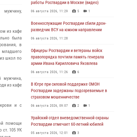
работы Росгвардии в Москве (видео)
 мужчину,
06 августа 2026, 11:29
5
1
Военнослужащие Росгвардии сбили дрон-
разведчик ВСУ на южном направлении
ном из кафе
ельно была
06 августа 2026, 11:28
рования, в
Офицеры Росгвардии и ветераны войск
и младшего
правопорядка почтили память генерала
 из школ по
армии Ивана Кирилловича Яковлева
06 августа 2026, 11:26
6
й мужчина,
В Югре при силовой поддержке ОМОН
одя из кафе
Росгвардии задержаны подозреваемые в
страховом мошенничестве
 крови и с
06 августа 2026, 09:07
2
1
Урайский отдел вневедомственной охраны
кой помощи
Росгвардии отмечает 60-летний юбилей
ст. 105 УК
05 августа 2026, 12:01
3