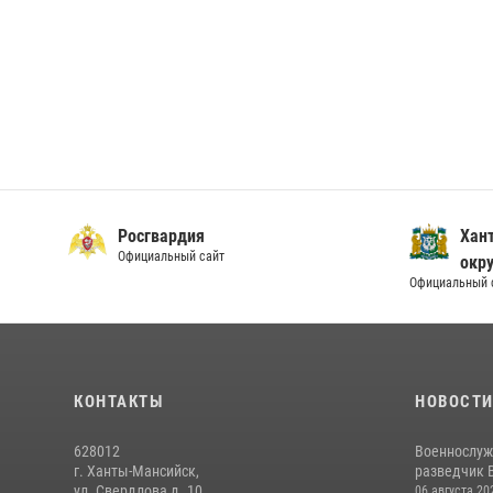
Росгвардия
Хан
Официальный сайт
окру
Официальный 
КОНТАКТЫ
НОВОСТ
628012
Военнослуж
г. Ханты-Мансийск,
разведчик 
ул. Свердлова д. 10
06 августа 20