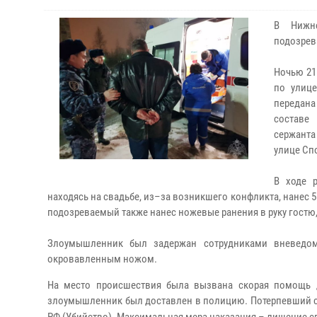
В Нижне
подозрев
Ночью 21
по улиц
передана
составе
сержанта
улице Сп
В ходе р
находясь на свадьбе, из–за возникшего конфликта, нане
подозреваемый также нанес ножевые ранения в руку гостю,
Злоумышленник был задержан сотрудниками вневедом
окровавленным ножом.
На место происшествия была вызвана скорая помощь 
злоумышленник был доставлен в полицию. Потерпевший ск