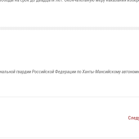
ободы на срок до двадцати лет. Окончательную меру наказания избере
альной гвардии Российской Федерации по Ханты-Мансийскому автономно
След