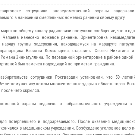
вартовске сотрудники вневедомственной охраны задержали
аемого в нанесении смертельных ножевых ранений своему другу.
 марта по общему каналу радиосвязи поступило сообщение, что в од
е Чапаева нанесено ножевое ранение. Ориентировка незамедлит
 наряду группы задержания, находящемуся на маршруте патрули
 прапорщика Василия Комольцева, старшины Сергея Никитина 
 Романа Зиннатуллина. По переданной ориентировке в районе одной
ортивной был замечен подходящий по приметам гражданин.
азбирательств сотрудники Росгвардии установили, что 50–летни
с 56–летнему жениху ножом множественные удары в
область
торса. Вых
 после чего скрылся.
ственной охраны недалеко от образовательного учреждения в
для потерпевшего и подозреваемого. После оказания медицинс
ончался в медицинском учреждении. Возбуждено уголовное дело по 