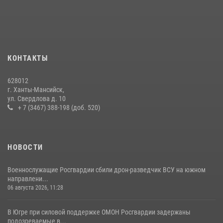
08 июля 2026, 09:04
В Югре подведены итоги служебной деятельности
вневедомственной охраны с начала года
18 июля 2026, 11:25
КОНТАКТЫ
На Урале Росгвардия провела дни открытых дверей и
628012
тематические встречи с молодежью
г. Ханты-Мансийск,
ул. Свердлова д. 10
29 июля 2026, 09:54
12
+ 7 (3467) 388-198 (доб. 520)
НОВОСТИ
Военнослужащие Росгвардии сбили дрон-разведчик ВСУ на южном
направлени...
06 августа 2026, 11:28
В Югре при силовой поддержке ОМОН Росгвардии задержаны
подозреваемые в...