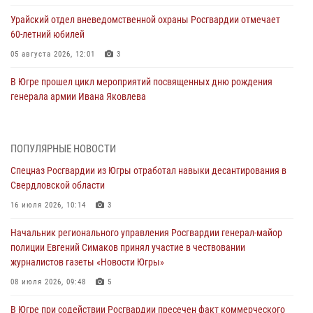
Урайский отдел вневедомственной охраны Росгвардии отмечает
60-летний юбилей
05 августа 2026, 12:01
3
В Югре прошел цикл мероприятий посвященных дню рождения
генерала армии Ивана Яковлева
05 августа 2026, 11:31
4
В Югре ОМОН Росгвардии оказал содействие ГИБДД в выявлении
ПОПУЛЯРНЫЕ НОВОСТИ
нарушителей ПДД
Спецназ Росгвардии из Югры отработал навыки десантирования в
05 августа 2026, 11:14
Свердловской области
В Югре сотрудники вневедомственной охраны Росгвардии пресекли
16 июля 2026, 10:14
3
более 100 противоправных деяний за прошедшую неделю
Начальник регионального управления Росгвардии генерал-майор
05 августа 2026, 05:56
полиции Евгений Симаков принял участие в чествовании
журналистов газеты «Новости Югры»
Генерал-полковник Юрий Аверин выступил на Всероссийском
молодёжном образовательном форуме «Территория смыслов»
08 июля 2026, 09:48
5
04 августа 2026, 11:11
2
В Югре при содействии Росгвардии пресечен факт коммерческого