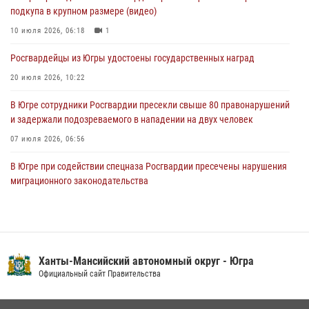
подкупа в крупном размере (видео)
Ключевые события Росгвардии: итоги недели с 27 июля по 2
августа (видео)
10 июля 2026, 06:18
1
04 августа 2026, 09:54
1
Росгвардейцы из Югры удостоены государственных наград
20 июля 2026, 10:22
В Югре сотрудники Росгвардии пресекли свыше 80 правонарушений
и задержали подозреваемого в нападении на двух человек
07 июля 2026, 06:56
В Югре при содействии спецназа Росгвардии пресечены нарушения
миграционного законодательства
14 июля 2026, 09:17
Юные югорчане стали участниками ведомственного проекта
«Каникулы с Росгвардией»
Ханты-Мансийский автономный округ - Югра
16 июля 2026, 04:54
4
Официальный сайт Правительства
Семейное фото офицера Росгвардии участвует в проекте «Ханты-
Мансийск — город семейного благополучия»