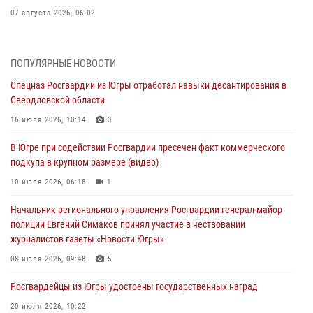
07 августа 2026, 06:02
Делегация МВД Республики Беларусь ознакомилась с передовыми
методами работы Росгвардии в Москве (видео)
ПОПУЛЯРНЫЕ НОВОСТИ
06 августа 2026, 11:29
5
1
Спецназ Росгвардии из Югры отработал навыки десантирования в
Свердловской области
Военнослужащие Росгвардии сбили дрон-разведчик ВСУ на южном
направлении
16 июля 2026, 10:14
3
06 августа 2026, 11:28
В Югре при содействии Росгвардии пресечен факт коммерческого
подкупа в крупном размере (видео)
Офицеры Росгвардии и ветераны войск правопорядка почтили
память генерала армии Ивана Кирилловича Яковлева
10 июля 2026, 06:18
1
06 августа 2026, 11:26
6
Начальник регионального управления Росгвардии генерал-майор
полиции Евгений Симаков принял участие в чествовании
В Югре при силовой поддержке ОМОН Росгвардии задержаны
журналистов газеты «Новости Югры»
подозреваемые в страховом мошенничестве
08 июля 2026, 09:48
5
06 августа 2026, 09:07
2
1
Росгвардейцы из Югры удостоены государственных наград
Урайский отдел вневедомственной охраны Росгвардии отмечает
60-летний юбилей
20 июля 2026, 10:22