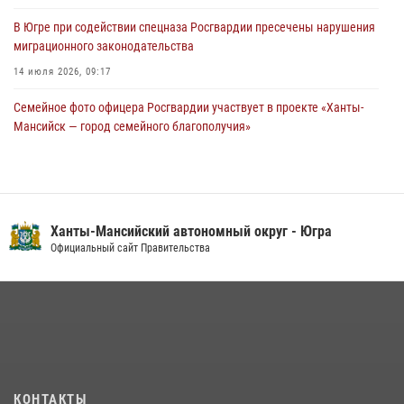
05 августа 2026, 12:01
3
В Югре при содействии спецназа Росгвардии пресечены нарушения
миграционного законодательства
14 июля 2026, 09:17
Семейное фото офицера Росгвардии участвует в проекте «Ханты-
Мансийск — город семейного благополучия»
08 июля 2026, 09:04
Юные югорчане стали участниками ведомственного проекта
«Каникулы с Росгвардией»
Ханты-Мансийский автономный округ - Югра
16 июля 2026, 04:54
4
Официальный сайт Правительства
В Югре подведены итоги служебной деятельности
вневедомственной охраны с начала года
18 июля 2026, 11:25
На Урале Росгвардия провела дни открытых дверей и
тематические встречи с молодежью
29 июля 2026, 09:54
12
КОНТАКТЫ