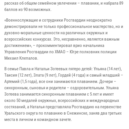
рассказ об общем семейном увлечении – плавании, и набрала 89
баллов из 90 возможных.
«Военнослужащие и сотрудники Росгвардии неоднократно
демонстрировали не только профессиональное мастерство, но и
духовно-моральные ценности на различных окружных и
всероссийских конкурсах. Это, несравненно, является важным
достижением», – прокомментировал врио начальника
Управления Росгвардии по ХМАО – Югре полковник полиции
Михаил Клепалов.
В семье Павла и Натальи Зотеевых пятеро детей: Ульяна (14 лет),
Таисия (12 лет), Злата (9 лет), Гордей (4 года) и самый младший –
Артемий (1,5 года), все они занимаются плаванием. Дочери –
синхронным, сыновья и родители – оздоровительным. Ульяна
Зотеева занимается синхронным плаванием с 5 лет и имеет
около 50 медалей окружных, всероссийских и международных
состязаний, а Наталья представляла Росгвардию на первенстве
Уральского округа по плаванию в Снежинске, заняв два третьих
места в личном и командном зачете.