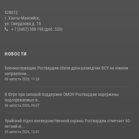
В Югре военнослужащие и сотрудники Росгвардии почтили память
628012
святого равноапостольного князя Владимира
г. Ханты-Мансийск,
ул. Свердлова д. 10
28 июля 2026, 09:15
1
+ 7 (3467) 388-198 (доб. 520)
НОВОСТИ
Военнослужащие Росгвардии сбили дрон-разведчик ВСУ на южном
направлени...
06 августа 2026, 11:28
В Югре при силовой поддержке ОМОН Росгвардии задержаны
подозреваемые в...
06 августа 2026, 09:07
Урайский отдел вневедомственной охраны Росгвардии отмечает 60-
летний ю...
05 августа 2026, 12:01