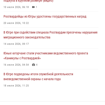
подкупа в крупном размере (видео)
Офицеры Росгвардии и ветераны войск правопорядка почтили
память генерала армии Ивана Кирилловича Яковлева
10 июля 2026, 06:18
1
06 августа 2026, 11:26
6
Росгвардейцы из Югры удостоены государственных наград
В Югре при силовой поддержке ОМОН Росгвардии задержаны
20 июля 2026, 10:22
подозреваемые в страховом мошенничестве
В Югре при содействии спецназа Росгвардии пресечены нарушения
06 августа 2026, 09:07
2
1
миграционного законодательства
Урайский отдел вневедомственной охраны Росгвардии отмечает
14 июля 2026, 09:17
60-летний юбилей
Юные югорчане стали участниками ведомственного проекта
05 августа 2026, 12:01
3
«Каникулы с Росгвардией»
16 июля 2026, 04:54
4
В Югре подведены итоги служебной деятельности
вневедомственной охраны с начала года
18 июля 2026, 11:25
В Югре военнослужащие и сотрудники Росгвардии почтили память
святого равноапостольного князя Владимира