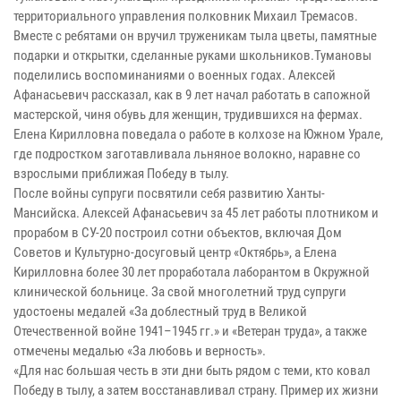
территориального управления полковник Михаил Тремасов.
Вместе с ребятами он вручил труженикам тыла цветы, памятные
подарки и открытки, сделанные руками школьников.Тумановы
поделились воспоминаниями о военных годах. Алексей
Афанасьевич рассказал, как в 9 лет начал работать в сапожной
мастерской, чиня обувь для женщин, трудившихся на фермах.
Елена Кирилловна поведала о работе в колхозе на Южном Урале,
где подростком заготавливала льняное волокно, наравне со
взрослыми приближая Победу в тылу.
После войны супруги посвятили себя развитию Ханты-
Мансийска. Алексей Афанасьевич за 45 лет работы плотником и
прорабом в СУ-20 построил сотни объектов, включая Дом
Советов и Культурно-досуговый центр «Октябрь», а Елена
Кирилловна более 30 лет проработала лаборантом в Окружной
клинической больнице. За свой многолетний труд супруги
удостоены медалей «За доблестный труд в Великой
Отечественной войне 1941–1945 гг.» и «Ветеран труда», а также
отмечены медалью «За любовь и верность».
«Для нас большая честь в эти дни быть рядом с теми, кто ковал
Победу в тылу, а затем восстанавливал страну. Пример их жизни