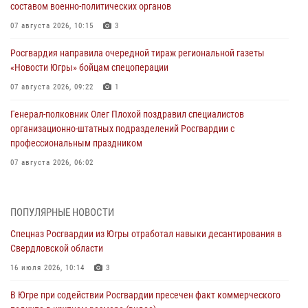
составом военно-политических органов
07 августа 2026, 10:15
3
Росгвардия направила очередной тираж региональной газеты
«Новости Югры» бойцам спецоперации
07 августа 2026, 09:22
1
Генерал-полковник Олег Плохой поздравил специалистов
организационно-штатных подразделений Росгвардии с
профессиональным праздником
07 августа 2026, 06:02
Делегация МВД Республики Беларусь ознакомилась с передовыми
методами работы Росгвардии в Москве (видео)
ПОПУЛЯРНЫЕ НОВОСТИ
06 августа 2026, 11:29
5
1
Спецназ Росгвардии из Югры отработал навыки десантирования в
Свердловской области
Военнослужащие Росгвардии сбили дрон-разведчик ВСУ на южном
направлении
16 июля 2026, 10:14
3
06 августа 2026, 11:28
В Югре при содействии Росгвардии пресечен факт коммерческого