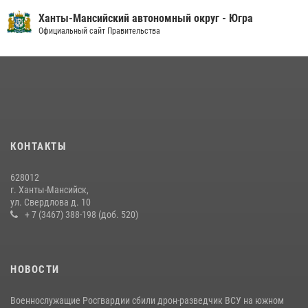
28 июля 2026, 09:15
1
Ханты-Мансийский автономный округ - Югра
На Урале Росгвардия провела дни открытых дверей и
Официальный сайт Правительства
тематические встречи с молодежью
29 июля 2026, 09:54
12
В Югре Росгвардия обеспечила безопасность Всероссийского
форума развития гражданского общества «Добрино»
13 июля 2026, 11:47
2
КОНТАКТЫ
В Югре продолжается патриотическая акция «Каникулы с
Росгвардией»
628012
11 июля 2026, 12:26
7
г. Ханты-Мансийск,
ул. Свердлова д. 10
+ 7 (3467) 388-198 (доб. 520)
НОВОСТИ
Военнослужащие Росгвардии сбили дрон-разведчик ВСУ на южном