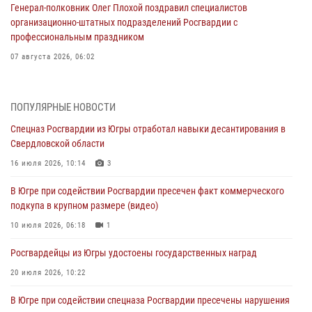
Генерал-полковник Олег Плохой поздравил специалистов
организационно-штатных подразделений Росгвардии с
профессиональным праздником
07 августа 2026, 06:02
Делегация МВД Республики Беларусь ознакомилась с передовыми
методами работы Росгвардии в Москве (видео)
ПОПУЛЯРНЫЕ НОВОСТИ
06 августа 2026, 11:29
5
1
Спецназ Росгвардии из Югры отработал навыки десантирования в
Свердловской области
Военнослужащие Росгвардии сбили дрон-разведчик ВСУ на южном
направлении
16 июля 2026, 10:14
3
06 августа 2026, 11:28
В Югре при содействии Росгвардии пресечен факт коммерческого
подкупа в крупном размере (видео)
Офицеры Росгвардии и ветераны войск правопорядка почтили
память генерала армии Ивана Кирилловича Яковлева
10 июля 2026, 06:18
1
06 августа 2026, 11:26
6
Росгвардейцы из Югры удостоены государственных наград
В Югре при силовой поддержке ОМОН Росгвардии задержаны
20 июля 2026, 10:22
подозреваемые в страховом мошенничестве
В Югре при содействии спецназа Росгвардии пресечены нарушения
06 августа 2026, 09:07
2
1