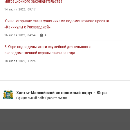
миграционного законодательства
Урайский отдел вневедомственной охраны Росгвардии отмечает
14 июля 2026, 09:17
60-летний юбилей
Юные югорчане стали участниками ведомственного проекта
05 августа 2026, 12:01
3
«Каникулы с Росгвардией»
16 июля 2026, 04:54
4
В Югре подведены итоги служебной деятельности
вневедомственной охраны с начала года
18 июля 2026, 11:25
На Урале Росгвардия провела дни открытых дверей и
тематические встречи с молодежью
29 июля 2026, 09:54
12
Ханты-Мансийский автономный округ - Югра
В Югре военнослужащие и сотрудники Росгвардии почтили память
Официальный сайт Правительства
святого равноапостольного князя Владимира
28 июля 2026, 09:15
1
В Югре Росгвардия обеспечила безопасность Всероссийского