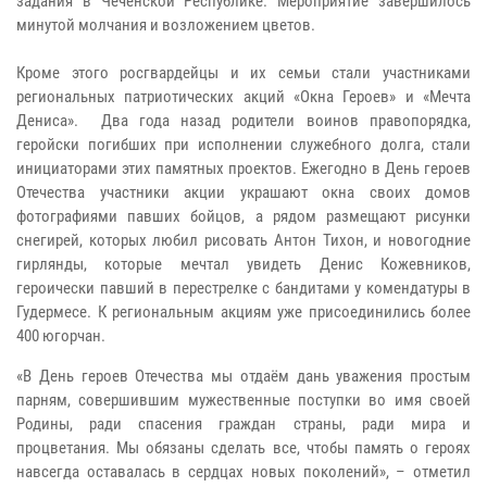
задания в Чеченской Республике. Мероприятие завершилось
минутой молчания и возложением цветов.
Кроме этого росгвардейцы и их семьи стали участниками
региональных патриотических акций «Окна Героев» и «Мечта
Дениса». Два года назад родители воинов правопорядка,
геройски погибших при исполнении служебного долга, стали
инициаторами этих памятных проектов. Ежегодно в День героев
Отечества участники акции украшают окна своих домов
фотографиями павших бойцов, а рядом размещают рисунки
снегирей, которых любил рисовать Антон Тихон, и новогодние
гирлянды, которые мечтал увидеть Денис Кожевников,
героически павший в перестрелке с бандитами у комендатуры в
Гудермесе. К региональным акциям уже присоединились более
400 югорчан.
«В День героев Отечества мы отдаём дань уважения простым
парням, совершившим мужественные поступки во имя своей
Родины, ради спасения граждан страны, ради мира и
процветания. Мы обязаны сделать все, чтобы память о героях
навсегда оставалась в сердцах новых поколений», – отметил