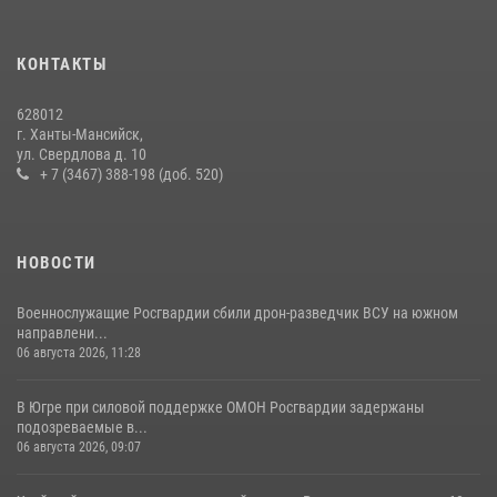
форума развития гражданского общества «Добрино»
13 июля 2026, 11:47
2
КОНТАКТЫ
В Югре продолжается патриотическая акция «Каникулы с
Росгвардией»
628012
11 июля 2026, 12:26
7
г. Ханты-Мансийск,
ул. Свердлова д. 10
+ 7 (3467) 388-198 (доб. 520)
НОВОСТИ
Военнослужащие Росгвардии сбили дрон-разведчик ВСУ на южном
направлени...
06 августа 2026, 11:28
В Югре при силовой поддержке ОМОН Росгвардии задержаны
подозреваемые в...
06 августа 2026, 09:07