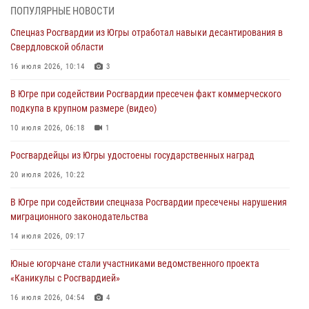
методами работы Росгвардии в Москве (видео)
ПОПУЛЯРНЫЕ НОВОСТИ
06 августа 2026, 11:29
5
1
Спецназ Росгвардии из Югры отработал навыки десантирования в
Свердловской области
Военнослужащие Росгвардии сбили дрон-разведчик ВСУ на южном
направлении
16 июля 2026, 10:14
3
06 августа 2026, 11:28
В Югре при содействии Росгвардии пресечен факт коммерческого
подкупа в крупном размере (видео)
Офицеры Росгвардии и ветераны войск правопорядка почтили
память генерала армии Ивана Кирилловича Яковлева
10 июля 2026, 06:18
1
06 августа 2026, 11:26
6
Росгвардейцы из Югры удостоены государственных наград
В Югре при силовой поддержке ОМОН Росгвардии задержаны
20 июля 2026, 10:22
подозреваемые в страховом мошенничестве
В Югре при содействии спецназа Росгвардии пресечены нарушения
06 августа 2026, 09:07
2
1
миграционного законодательства
Урайский отдел вневедомственной охраны Росгвардии отмечает
14 июля 2026, 09:17
60-летний юбилей
Юные югорчане стали участниками ведомственного проекта
05 августа 2026, 12:01
3
«Каникулы с Росгвардией»
16 июля 2026, 04:54
4