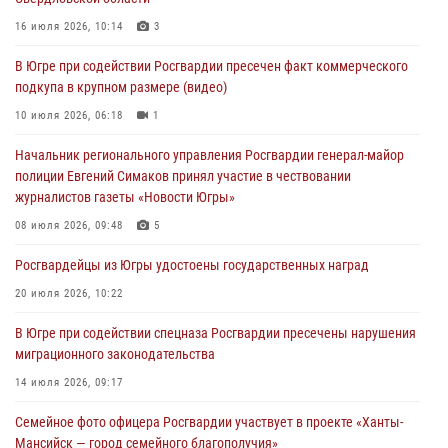
Военнослужащие Росгвардии сбили дрон-разведчик ВСУ на южном
направлении
16 июля 2026, 10:14
3
06 августа 2026, 11:28
В Югре при содействии Росгвардии пресечен факт коммерческого
подкупа в крупном размере (видео)
Офицеры Росгвардии и ветераны войск правопорядка почтили
память генерала армии Ивана Кирилловича Яковлева
10 июля 2026, 06:18
1
06 августа 2026, 11:26
6
Начальник регионального управления Росгвардии генерал-майор
полиции Евгений Симаков принял участие в чествовании
В Югре при силовой поддержке ОМОН Росгвардии задержаны
журналистов газеты «Новости Югры»
подозреваемые в страховом мошенничестве
08 июля 2026, 09:48
5
06 августа 2026, 09:07
2
1
Росгвардейцы из Югры удостоены государственных наград
Урайский отдел вневедомственной охраны Росгвардии отмечает
60-летний юбилей
20 июля 2026, 10:22
05 августа 2026, 12:01
3
В Югре при содействии спецназа Росгвардии пресечены нарушения
миграционного законодательства
14 июля 2026, 09:17
Семейное фото офицера Росгвардии участвует в проекте «Ханты-
Мансийск — город семейного благополучия»