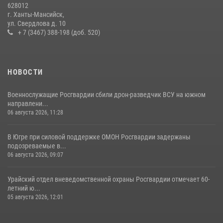
628012
30 июля 2026, 04:26
3
г. Ханты-Мансийск,
ул. Свердлова д. 10
+ 7 (3467) 388-198 (доб. 520)
НОВОСТИ
Военнослужащие Росгвардии сбили дрон-разведчик ВСУ на южном
направлени...
06 августа 2026, 11:28
В Югре при силовой поддержке ОМОН Росгвардии задержаны
подозреваемые в...
06 августа 2026, 09:07
Урайский отдел вневедомственной охраны Росгвардии отмечает 60-
летний ю...
05 августа 2026, 12:01