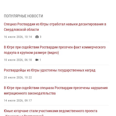
Делегация МВД Республики Беларусь ознакомилась с передовыми
методами работы Росгвардии в Москве (видео)
ПОПУЛЯРНЫЕ НОВОСТИ
06 августа 2026, 11:29
5
1
Спецназ Росгвардии из Югры отработал навыки десантирования в
Свердловской области
Военнослужащие Росгвардии сбили дрон-разведчик ВСУ на южном
направлении
16 июля 2026, 10:14
3
06 августа 2026, 11:28
В Югре при содействии Росгвардии пресечен факт коммерческого
подкупа в крупном размере (видео)
Офицеры Росгвардии и ветераны войск правопорядка почтили
память генерала армии Ивана Кирилловича Яковлева
10 июля 2026, 06:18
1
06 августа 2026, 11:26
6
Росгвардейцы из Югры удостоены государственных наград
В Югре при силовой поддержке ОМОН Росгвардии задержаны
20 июля 2026, 10:22
подозреваемые в страховом мошенничестве
В Югре при содействии спецназа Росгвардии пресечены нарушения
06 августа 2026, 09:07
2
1
миграционного законодательства
Урайский отдел вневедомственной охраны Росгвардии отмечает
14 июля 2026, 09:17
60-летний юбилей
Юные югорчане стали участниками ведомственного проекта
05 августа 2026, 12:01
3