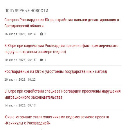
Делегация МВД Республики Беларусь ознакомилась с передовыми
методами работы Росгвардии в Москве (видео)
ПОПУЛЯРНЫЕ НОВОСТИ
06 августа 2026, 11:29
5
1
Спецназ Росгвардии из Югры отработал навыки десантирования в
Свердловской области
Военнослужащие Росгвардии сбили дрон-разведчик ВСУ на южном
направлении
16 июля 2026, 10:14
3
06 августа 2026, 11:28
В Югре при содействии Росгвардии пресечен факт коммерческого
подкупа в крупном размере (видео)
Офицеры Росгвардии и ветераны войск правопорядка почтили
память генерала армии Ивана Кирилловича Яковлева
10 июля 2026, 06:18
1
06 августа 2026, 11:26
6
Росгвардейцы из Югры удостоены государственных наград
В Югре при силовой поддержке ОМОН Росгвардии задержаны
20 июля 2026, 10:22
подозреваемые в страховом мошенничестве
В Югре при содействии спецназа Росгвардии пресечены нарушения
06 августа 2026, 09:07
2
1
миграционного законодательства
Урайский отдел вневедомственной охраны Росгвардии отмечает
14 июля 2026, 09:17
60-летний юбилей
Юные югорчане стали участниками ведомственного проекта
05 августа 2026, 12:01
3
«Каникулы с Росгвардией»