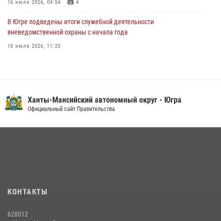
16 июля 2026, 04:54
4
В Югре подведены итоги служебной деятельности
вневедомственной охраны с начала года
18 июля 2026, 11:25
В Югре военнослужащие и сотрудники Росгвардии почтили память
святого равноапостольного князя Владимира
28 июля 2026, 09:15
1
Ханты-Мансийский автономный округ - Югра
На Урале Росгвардия провела дни открытых дверей и
Официальный сайт Правительства
тематические встречи с молодежью
29 июля 2026, 09:54
12
В Югре Росгвардия обеспечила безопасность Всероссийского
форума развития гражданского общества «Добрино»
13 июля 2026, 11:47
2
КОНТАКТЫ
В Югре продолжается патриотическая акция «Каникулы с
Росгвардией»
628012