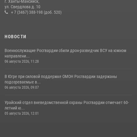
11 июля 2026, 12:26
7
г. Ханты-Мансийск,
ул. Свердлова д. 10
+ 7 (3467) 388-198 (доб. 520)
НОВОСТИ
Военнослужащие Росгвардии сбили дрон-разведчик ВСУ на южном
направлени...
06 августа 2026, 11:28
В Югре при силовой поддержке ОМОН Росгвардии задержаны
подозреваемые в...
06 августа 2026, 09:07
Урайский отдел вневедомственной охраны Росгвардии отмечает 60-
летний ю...
05 августа 2026, 12:01