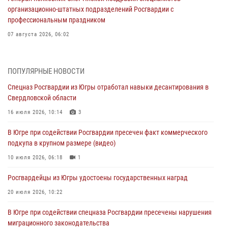
организационно-штатных подразделений Росгвардии с
профессиональным праздником
07 августа 2026, 06:02
Делегация МВД Республики Беларусь ознакомилась с передовыми
методами работы Росгвардии в Москве (видео)
ПОПУЛЯРНЫЕ НОВОСТИ
06 августа 2026, 11:29
5
1
Спецназ Росгвардии из Югры отработал навыки десантирования в
Свердловской области
Военнослужащие Росгвардии сбили дрон-разведчик ВСУ на южном
направлении
16 июля 2026, 10:14
3
06 августа 2026, 11:28
В Югре при содействии Росгвардии пресечен факт коммерческого
подкупа в крупном размере (видео)
Офицеры Росгвардии и ветераны войск правопорядка почтили
память генерала армии Ивана Кирилловича Яковлева
10 июля 2026, 06:18
1
06 августа 2026, 11:26
6
Росгвардейцы из Югры удостоены государственных наград
В Югре при силовой поддержке ОМОН Росгвардии задержаны
20 июля 2026, 10:22
подозреваемые в страховом мошенничестве
В Югре при содействии спецназа Росгвардии пресечены нарушения
06 августа 2026, 09:07
2
1
миграционного законодательства