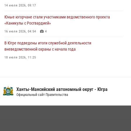
Урайский отдел вневедомственной охраны Росгвардии отмечает
14 июля 2026, 09:17
60-летний юбилей
Юные югорчане стали участниками ведомственного проекта
05 августа 2026, 12:01
3
«Каникулы с Росгвардией»
16 июля 2026, 04:54
4
В Югре подведены итоги служебной деятельности
вневедомственной охраны с начала года
18 июля 2026, 11:25
В Югре военнослужащие и сотрудники Росгвардии почтили память
святого равноапостольного князя Владимира
28 июля 2026, 09:15
1
Ханты-Мансийский автономный округ - Югра
На Урале Росгвардия провела дни открытых дверей и
Официальный сайт Правительства
тематические встречи с молодежью
29 июля 2026, 09:54
12
В Югре Росгвардия обеспечила безопасность Всероссийского
форума развития гражданского общества «Добрино»