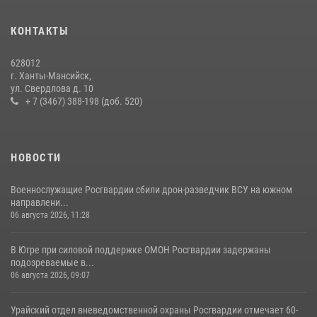
13 июля 2026, 11:47
2
КОНТАКТЫ
В Югре продолжается патриотическая акция «Каникулы с
Росгвардией»
628012
11 июля 2026, 12:26
7
г. Ханты-Мансийск,
ул. Свердлова д. 10
+ 7 (3467) 388-198 (доб. 520)
НОВОСТИ
Военнослужащие Росгвардии сбили дрон-разведчик ВСУ на южном
направлени...
06 августа 2026, 11:28
В Югре при силовой поддержке ОМОН Росгвардии задержаны
подозреваемые в...
06 августа 2026, 09:07
Урайский отдел вневедомственной охраны Росгвардии отмечает 60-