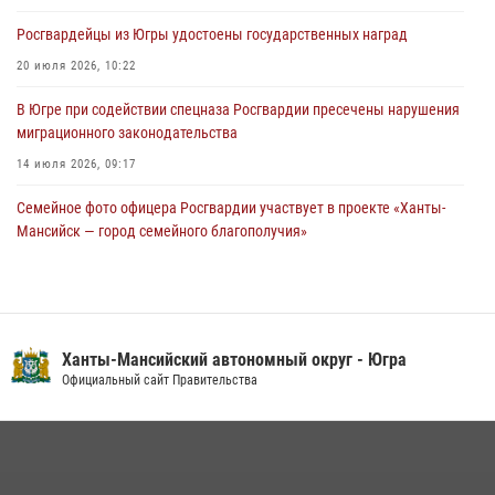
Росгвардейцы из Югры удостоены государственных наград
Урайский отдел вневедомственной охраны Росгвардии отмечает
60-летний юбилей
20 июля 2026, 10:22
05 августа 2026, 12:01
3
В Югре при содействии спецназа Росгвардии пресечены нарушения
миграционного законодательства
14 июля 2026, 09:17
Семейное фото офицера Росгвардии участвует в проекте «Ханты-
Мансийск — город семейного благополучия»
08 июля 2026, 09:04
Юные югорчане стали участниками ведомственного проекта
«Каникулы с Росгвардией»
Ханты-Мансийский автономный округ - Югра
16 июля 2026, 04:54
4
Официальный сайт Правительства
В Югре подведены итоги служебной деятельности
вневедомственной охраны с начала года
18 июля 2026, 11:25