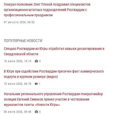
Генерал-полковник Олег Плохой поздравил специалистов
организационно-штатных подразделений Росгвардии с
профессиональным праздником
07 августа 2026, 06:02
Делегация МВД Республики Беларусь ознакомилась с передовыми
методами работы Росгвардии в Москве (видео)
ПОПУЛЯРНЫЕ НОВОСТИ
06 августа 2026, 11:29
5
1
Спецназ Росгвардии из Югры отработал навыки десантирования в
Свердловской области
Военнослужащие Росгвардии сбили дрон-разведчик ВСУ на южном
направлении
16 июля 2026, 10:14
3
06 августа 2026, 11:28
В Югре при содействии Росгвардии пресечен факт коммерческого
подкупа в крупном размере (видео)
Офицеры Росгвардии и ветераны войск правопорядка почтили
память генерала армии Ивана Кирилловича Яковлева
10 июля 2026, 06:18
1
06 августа 2026, 11:26
6
Начальник регионального управления Росгвардии генерал-майор
полиции Евгений Симаков принял участие в чествовании
В Югре при силовой поддержке ОМОН Росгвардии задержаны
журналистов газеты «Новости Югры»
подозреваемые в страховом мошенничестве
08 июля 2026, 09:48
5
06 августа 2026, 09:07
2
1