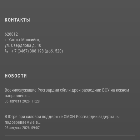
На Урале Росгвардия провела дни открытых дверей и
тематические встречи с молодежью
29 июля 2026, 09:54
12
КОНТАКТЫ
В Югре военнослужащие и сотрудники Росгвардии почтили память
628012
святого равноапостольного князя Владимира
г. Ханты-Мансийск,
ул. Свердлова д. 10
28 июля 2026, 09:15
1
+ 7 (3467) 388-198 (доб. 520)
НОВОСТИ
Военнослужащие Росгвардии сбили дрон-разведчик ВСУ на южном
направлени...
06 августа 2026, 11:28
В Югре при силовой поддержке ОМОН Росгвардии задержаны
подозреваемые в...
06 августа 2026, 09:07