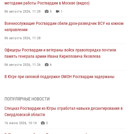
методами работы Росгвардии в Москве (видео)
06 августа 2026, 11:29
5
1
Военнослужащие Росгвардии сбили дрон-разведчик ВСУ на южном
направлении
06 августа 2026, 11:28
Офицеры Росгвардии и ветераны войск правопорядка почтили
память генерала армии Ивана Кирилловича Яковлева
06 августа 2026, 11:26
6
В Югре при силовой поддержке ОМОН Росгвардии задержаны
подозреваемые в страховом мошенничестве
06 августа 2026, 09:07
2
1
ПОПУЛЯРНЫЕ НОВОСТИ
Урайский отдел вневедомственной охраны Росгвардии отмечает
Спецназ Росгвардии из Югры отработал навыки десантирования в
60-летний юбилей
Свердловской области
05 августа 2026, 12:01
3
16 июля 2026, 10:14
3
В Югре прошел цикл мероприятий посвященных дню рождения