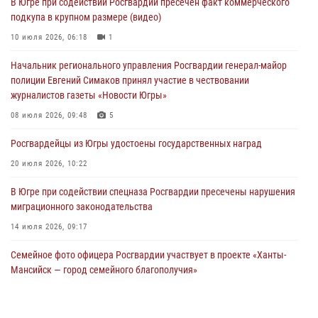
В Югре при содействии Росгвардии пресечен факт коммерческого
генерала армии Ивана Яковлева
подкупа в крупном размере (видео)
05 августа 2026, 11:31
4
10 июля 2026, 06:18
1
В Югре ОМОН Росгвардии оказал содействие ГИБДД в выявлении
Начальник регионального управления Росгвардии генерал-майор
нарушителей ПДД
полиции Евгений Симаков принял участие в чествовании
05 августа 2026, 11:14
журналистов газеты «Новости Югры»
В Югре сотрудники вневедомственной охраны Росгвардии пресекли
08 июля 2026, 09:48
5
более 100 противоправных деяний за прошедшую неделю
Росгвардейцы из Югры удостоены государственных наград
05 августа 2026, 05:56
20 июля 2026, 10:22
В Югре при содействии спецназа Росгвардии пресечены нарушения
миграционного законодательства
14 июля 2026, 09:17
Семейное фото офицера Росгвардии участвует в проекте «Ханты-
Мансийск — город семейного благополучия»
08 июля 2026, 09:04
Юные югорчане стали участниками ведомственного проекта