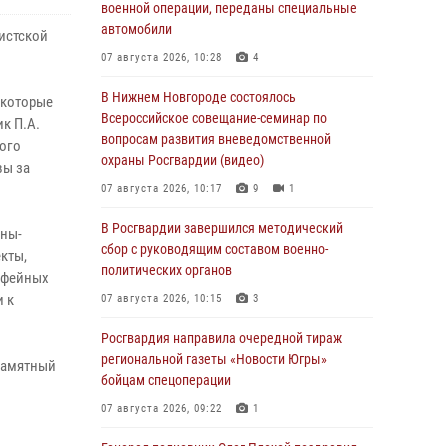
военной операции, переданы специальные
автомобили
цистской
07 августа 2026, 10:28
4
В Нижнем Новгороде состоялось
 которые
Всероссийское совещание-семинар по
к П.А.
вопросам развития вневедомственной
ого
охраны Росгвардии (видео)
вы за
07 августа 2026, 10:17
9
1
В Росгвардии завершился методический
ины-
сбор с руководящим составом военно-
кты,
политических органов
офейных
и к
07 августа 2026, 10:15
3
Росгвардия направила очередной тираж
региональной газеты «Новости Югры»
памятный
бойцам спецоперации
07 августа 2026, 09:22
1