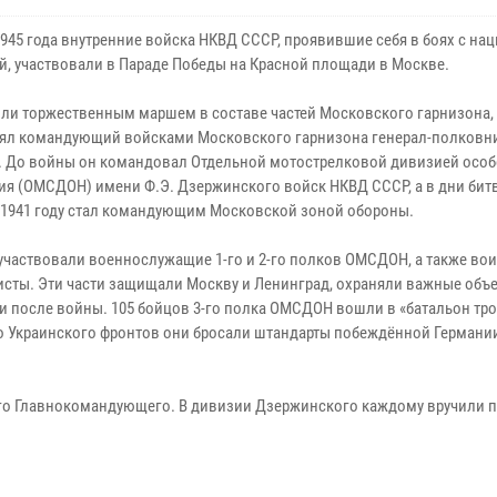
1945 года внутренние войска НКВД СССР, проявившие себя в боях с на
й, участвовали в Параде Победы на Красной площади в Москве.
ли торжественным маршем в составе частей Московского гарнизона,
ял командующий войсками Московского гарнизона генерал-полковни
. До войны он командовал Отдельной мотострелковой дивизией особ
ия (ОМСДОН) имени Ф.Э. Дзержинского войск НКВД СССР, а в дни бит
 1941 году стал командующим Московской зоной обороны.
 участвовали военнослужащие 1-го и 2-го полков ОМСДОН, а также во
исты. Эти части защищали Москву и Ленинград, охраняли важные объе
и после войны. 105 бойцов 3-го полка ОМСДОН вошли в «батальон тр
-го Украинского фронтов они бросали штандарты побеждённой Германи
ного Главнокомандующего. В дивизии Дзержинского каждому вручили 