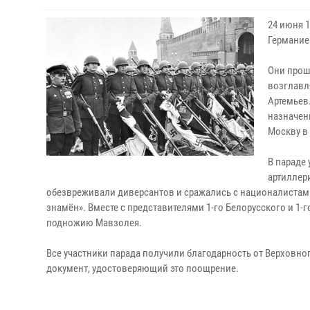
24 июня 
Германие
Они прош
возглавл
Артемьев
назначен
Москву в
В параде
артиллер
обезвреживали диверсантов и сражались с националистам
знамён». Вместе с представителями 1-го Белорусского и 1
подножию Мавзолея.
Все участники парада получили благодарность от Верхов
документ, удостоверяющий это поощрение.