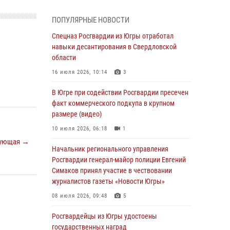
Генерал-полковник Олег Плохой поздравил
специалистов организационно-штатных
ПОПУЛЯРНЫЕ НОВОСТИ
подразделений Росгвардии с
профессиональным праздником
Спецназ Росгвардии из Югры отработал
навыки десантирования в Свердловской
07 августа 2026, 06:02
области
Делегация МВД Республики Беларусь
16 июля 2026, 10:14
3
ознакомилась с передовыми методами
работы Росгвардии в Москве (видео)
В Югре при содействии Росгвардии пресечен
факт коммерческого подкупа в крупном
06 августа 2026, 11:29
5
1
размере (видео)
Военнослужащие Росгвардии сбили дрон-
10 июля 2026, 06:18
1
разведчик ВСУ на южном направлении
ующая →
Начальник регионального управления
06 августа 2026, 11:28
Росгвардии генерал-майор полиции Евгений
Офицеры Росгвардии и ветераны войск
Симаков принял участие в чествовании
правопорядка почтили память генерала
журналистов газеты «Новости Югры»
армии Ивана Кирилловича Яковлева
08 июля 2026, 09:48
5
06 августа 2026, 11:26
6
Росгвардейцы из Югры удостоены
В Югре при силовой поддержке ОМОН
государственных наград