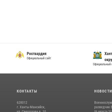
Росгвардия
Хан
Официальный сайт
окру
Официальный 
КОНТАКТЫ
НОВОСТ
628012
Военнослуж
г. Ханты-Мансийск,
разведчик 
ул. Свердлова д. 10
06 августа 20