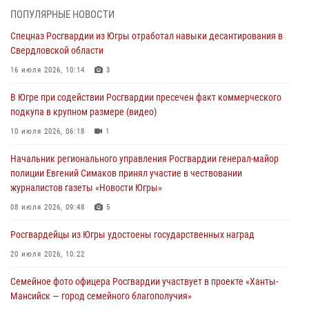
методами работы Росгвардии в Москве (видео)
ПОПУЛЯРНЫЕ НОВОСТИ
06 августа 2026, 11:29
5
1
Спецназ Росгвардии из Югры отработал навыки десантирования в
Свердловской области
Военнослужащие Росгвардии сбили дрон-разведчик ВСУ на южном
направлении
16 июля 2026, 10:14
3
06 августа 2026, 11:28
В Югре при содействии Росгвардии пресечен факт коммерческого
подкупа в крупном размере (видео)
Офицеры Росгвардии и ветераны войск правопорядка почтили
память генерала армии Ивана Кирилловича Яковлева
10 июля 2026, 06:18
1
06 августа 2026, 11:26
6
Начальник регионального управления Росгвардии генерал-майор
полиции Евгений Симаков принял участие в чествовании
В Югре при силовой поддержке ОМОН Росгвардии задержаны
журналистов газеты «Новости Югры»
подозреваемые в страховом мошенничестве
08 июля 2026, 09:48
5
06 августа 2026, 09:07
2
1
Росгвардейцы из Югры удостоены государственных наград
Урайский отдел вневедомственной охраны Росгвардии отмечает
60-летний юбилей
20 июля 2026, 10:22
05 августа 2026, 12:01
3
Семейное фото офицера Росгвардии участвует в проекте «Ханты-
Мансийск — город семейного благополучия»