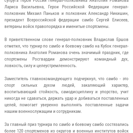
супруга Героя России генерал-полковника Анатолия Романова
Лариса Васильевна, Герои Российской Федерации генерал-
полковник Михаил Паньков и полковник Александр Никишин,
президент Всероссийской федерации самбо Сергей Елисеев,
ветераны войск правопорядка и именитые спортсмены.
В приветственном слове генерал-полковник Владислав Ершов
отметил, что турнир по самбо и боевому самбо на Кубок генерал-
полковника Анатолия Романова очень значимый праздник, где
спортсмены Росгвардии демонстрируют командный дух,
ловкость, силу и целеустремленность.
Заместитель главнокомандующего подчеркнул, что самбо - это
спорт сильных духом людей, закаляющий характер,
воспитывающий стойкость, самодисциплину и упорство, учит
никогда не сдаваться, держать удар и добиваться поставленных
целей, помогает уверенно выполнять поставленные задачи
нашим военнослужащим и сотрудникам.
За главный приз турнира по самбо и боевому самбо состязались
более 120 спортсменов из округов и военных институтов войск