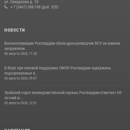
ул. Свердлова д. 10
13 июля 2026, 11:47
2
+ 7 (3467) 388-198 (доб. 520)
НОВОСТИ
Военнослужащие Росгвардии сбили дрон-разведчик ВСУ на южном
направлени...
06 августа 2026, 11:28
В Югре при силовой поддержке ОМОН Росгвардии задержаны
подозреваемые в...
06 августа 2026, 09:07
Урайский отдел вневедомственной охраны Росгвардии отмечает 60-
летний ю...
05 августа 2026, 12:01