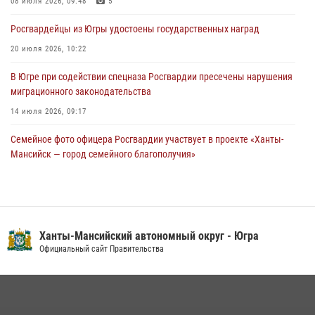
08 июля 2026, 09:48
5
06 августа 2026, 09:07
2
1
Росгвардейцы из Югры удостоены государственных наград
Урайский отдел вневедомственной охраны Росгвардии отмечает
60-летний юбилей
20 июля 2026, 10:22
05 августа 2026, 12:01
3
В Югре при содействии спецназа Росгвардии пресечены нарушения
миграционного законодательства
14 июля 2026, 09:17
Семейное фото офицера Росгвардии участвует в проекте «Ханты-
Мансийск — город семейного благополучия»
08 июля 2026, 09:04
Юные югорчане стали участниками ведомственного проекта
«Каникулы с Росгвардией»
Ханты-Мансийский автономный округ - Югра
16 июля 2026, 04:54
4
Официальный сайт Правительства
В Югре подведены итоги служебной деятельности
вневедомственной охраны с начала года
18 июля 2026, 11:25