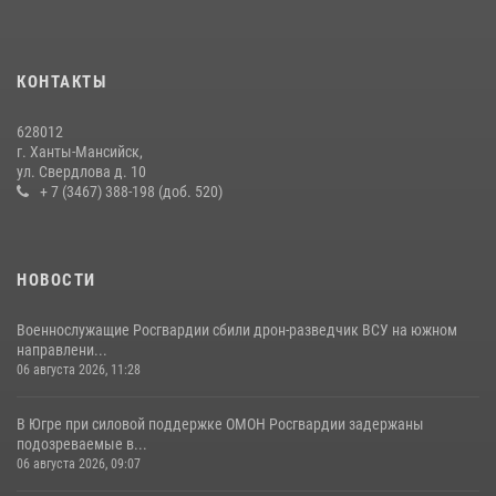
На Урале Росгвардия провела дни открытых дверей и
тематические встречи с молодежью
29 июля 2026, 09:54
12
КОНТАКТЫ
В Югре военнослужащие и сотрудники Росгвардии почтили память
628012
святого равноапостольного князя Владимира
г. Ханты-Мансийск,
ул. Свердлова д. 10
28 июля 2026, 09:15
1
+ 7 (3467) 388-198 (доб. 520)
НОВОСТИ
Военнослужащие Росгвардии сбили дрон-разведчик ВСУ на южном
направлени...
06 августа 2026, 11:28
В Югре при силовой поддержке ОМОН Росгвардии задержаны
подозреваемые в...
06 августа 2026, 09:07