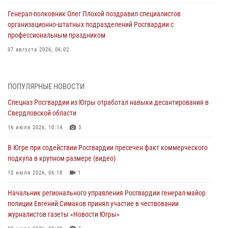
Генерал-полковник Олег Плохой поздравил специалистов
организационно-штатных подразделений Росгвардии с
профессиональным праздником
07 августа 2026, 06:02
Делегация МВД Республики Беларусь ознакомилась с передовыми
методами работы Росгвардии в Москве (видео)
ПОПУЛЯРНЫЕ НОВОСТИ
06 августа 2026, 11:29
5
1
Спецназ Росгвардии из Югры отработал навыки десантирования в
Свердловской области
Военнослужащие Росгвардии сбили дрон-разведчик ВСУ на южном
направлении
16 июля 2026, 10:14
3
06 августа 2026, 11:28
В Югре при содействии Росгвардии пресечен факт коммерческого
подкупа в крупном размере (видео)
Офицеры Росгвардии и ветераны войск правопорядка почтили
память генерала армии Ивана Кирилловича Яковлева
10 июля 2026, 06:18
1
06 августа 2026, 11:26
6
Начальник регионального управления Росгвардии генерал-майор
полиции Евгений Симаков принял участие в чествовании
В Югре при силовой поддержке ОМОН Росгвардии задержаны
журналистов газеты «Новости Югры»
подозреваемые в страховом мошенничестве