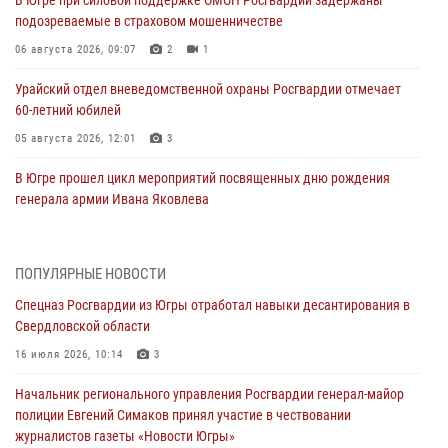
В Югре при силовой поддержке ОМОН Росгвардии задержаны
подозреваемые в страховом мошенничестве
06 августа 2026, 09:07
2
1
Урайский отдел вневедомственной охраны Росгвардии отмечает
60-летний юбилей
05 августа 2026, 12:01
3
В Югре прошел цикл мероприятий посвященных дню рождения
генерала армии Ивана Яковлева
05 августа 2026, 11:31
4
В Югре ОМОН Росгвардии оказал содействие ГИБДД в выявлении
ПОПУЛЯРНЫЕ НОВОСТИ
нарушителей ПДД
Спецназ Росгвардии из Югры отработал навыки десантирования в
05 августа 2026, 11:14
Свердловской области
В Югре сотрудники вневедомственной охраны Росгвардии пресекли
16 июля 2026, 10:14
3
более 100 противоправных деяний за прошедшую неделю
Начальник регионального управления Росгвардии генерал-майор
05 августа 2026, 05:56
полиции Евгений Симаков принял участие в чествовании
журналистов газеты «Новости Югры»
Генерал-полковник Юрий Аверин выступил на Всероссийском