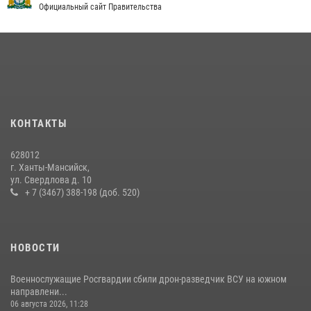
Официальный сайт Правительства
Юные югорчане стали участниками ведомственного проекта
«Каникулы с Росгвардией»
16 июля 2026, 04:54
4
В Югре подведены итоги служебной деятельности
вневедомственной охраны с начала года
18 июля 2026, 11:25
КОНТАКТЫ
На Урале Росгвардия провела дни открытых дверей и
628012
тематические встречи с молодежью
г. Ханты-Мансийск,
ул. Свердлова д. 10
29 июля 2026, 09:54
12
+ 7 (3467) 388-198 (доб. 520)
НОВОСТИ
Военнослужащие Росгвардии сбили дрон-разведчик ВСУ на южном
направлени...
06 августа 2026, 11:28