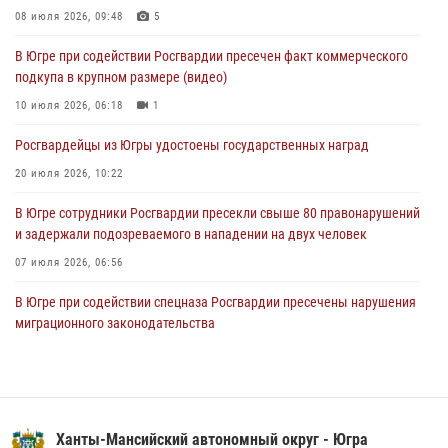
молодёжном образовательном форуме «Территория смыслов»
08 июля 2026, 09:48
5
04 августа 2026, 11:11
2
В Югре при содействии Росгвардии пресечен факт коммерческого
подкупа в крупном размере (видео)
Ключевые события Росгвардии: итоги недели с 27 июля по 2
августа (видео)
10 июля 2026, 06:18
1
04 августа 2026, 09:54
1
Росгвардейцы из Югры удостоены государственных наград
20 июля 2026, 10:22
В Югре сотрудники Росгвардии пресекли свыше 80 правонарушений
и задержали подозреваемого в нападении на двух человек
07 июля 2026, 06:56
В Югре при содействии спецназа Росгвардии пресечены нарушения
миграционного законодательства
14 июля 2026, 09:17
Семейное фото офицера Росгвардии участвует в проекте «Ханты-
Мансийск — город семейного благополучия»
Ханты-Мансийский автономный округ - Югра
08 июля 2026, 09:04