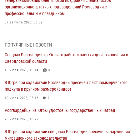
Генерал-полковник Олег Плохой поздравил специалистов
организационно-штатных подразделений Росгвардии с
профессиональным праздником
07 августа 2026, 06:02
Делегация МВД Республики Беларусь ознакомилась с передовыми
методами работы Росгвардии в Москве (видео)
ПОПУЛЯРНЫЕ НОВОСТИ
06 августа 2026, 11:29
5
1
Спецназ Росгвардии из Югры отработал навыки десантирования в
Свердловской области
Военнослужащие Росгвардии сбили дрон-разведчик ВСУ на южном
направлении
16 июля 2026, 10:14
3
06 августа 2026, 11:28
В Югре при содействии Росгвардии пресечен факт коммерческого
подкупа в крупном размере (видео)
Офицеры Росгвардии и ветераны войск правопорядка почтили
память генерала армии Ивана Кирилловича Яковлева
10 июля 2026, 06:18
1
06 августа 2026, 11:26
6
Росгвардейцы из Югры удостоены государственных наград
В Югре при силовой поддержке ОМОН Росгвардии задержаны
20 июля 2026, 10:22
подозреваемые в страховом мошенничестве
В Югре при содействии спецназа Росгвардии пресечены нарушения
06 августа 2026, 09:07
2
1
миграционного законодательства