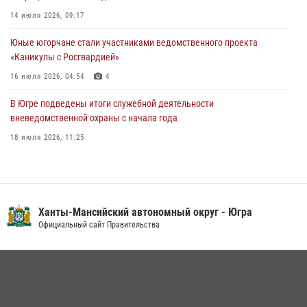
Урайский отдел вневедомственной охраны Росгвардии отмечает
14 июля 2026, 09:17
60-летний юбилей
Юные югорчане стали участниками ведомственного проекта
05 августа 2026, 12:01
3
«Каникулы с Росгвардией»
16 июля 2026, 04:54
4
В Югре подведены итоги служебной деятельности
вневедомственной охраны с начала года
18 июля 2026, 11:25
На Урале Росгвардия провела дни открытых дверей и
тематические встречи с молодежью
29 июля 2026, 09:54
12
Ханты-Мансийский автономный округ - Югра
В Югре военнослужащие и сотрудники Росгвардии почтили память
Официальный сайт Правительства
святого равноапостольного князя Владимира
28 июля 2026, 09:15
1
В Югре Росгвардия обеспечила безопасность Всероссийского
форума развития гражданского общества «Добрино»