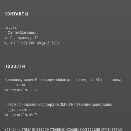
13 июля 2026, 11:47
2
КОНТАКТЫ
В Югре продолжается патриотическая акция «Каникулы с
Росгвардией»
628012
11 июля 2026, 12:26
7
г. Ханты-Мансийск,
ул. Свердлова д. 10
+ 7 (3467) 388-198 (доб. 520)
НОВОСТИ
Военнослужащие Росгвардии сбили дрон-разведчик ВСУ на южном
направлени...
06 августа 2026, 11:28
В Югре при силовой поддержке ОМОН Росгвардии задержаны
подозреваемые в...
06 августа 2026, 09:07
Урайский отдел вневедомственной охраны Росгвардии отмечает 60-