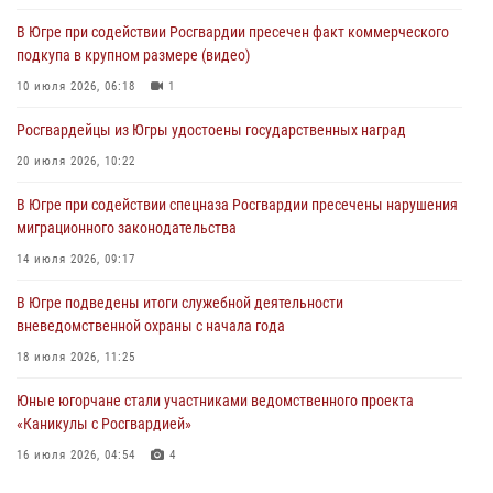
06 августа 2026, 11:28
В Югре при содействии Росгвардии пресечен факт коммерческого
подкупа в крупном размере (видео)
Офицеры Росгвардии и ветераны войск правопорядка почтили
память генерала армии Ивана Кирилловича Яковлева
10 июля 2026, 06:18
1
06 августа 2026, 11:26
6
Росгвардейцы из Югры удостоены государственных наград
В Югре при силовой поддержке ОМОН Росгвардии задержаны
20 июля 2026, 10:22
подозреваемые в страховом мошенничестве
В Югре при содействии спецназа Росгвардии пресечены нарушения
06 августа 2026, 09:07
2
1
миграционного законодательства
Урайский отдел вневедомственной охраны Росгвардии отмечает
14 июля 2026, 09:17
60-летний юбилей
В Югре подведены итоги служебной деятельности
05 августа 2026, 12:01
3
вневедомственной охраны с начала года
18 июля 2026, 11:25
Юные югорчане стали участниками ведомственного проекта
«Каникулы с Росгвардией»
16 июля 2026, 04:54
4