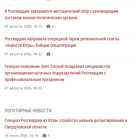
В Росгвардии завершился методический сбор с руководящим
составом военно-политических органов
07 августа 2026, 10:15
3
Росгвардия направила очередной тираж региональной газеты
«Новости Югры» бойцам спецоперации
07 августа 2026, 09:22
1
Генерал-полковник Олег Плохой поздравил специалистов
организационно-штатных подразделений Росгвардии с
профессиональным праздником
07 августа 2026, 06:02
Делегация МВД Республики Беларусь ознакомилась с передовыми
методами работы Росгвардии в Москве (видео)
ПОПУЛЯРНЫЕ НОВОСТИ
06 августа 2026, 11:29
5
1
Спецназ Росгвардии из Югры отработал навыки десантирования в
Свердловской области
Военнослужащие Росгвардии сбили дрон-разведчик ВСУ на южном
направлении
16 июля 2026, 10:14
3