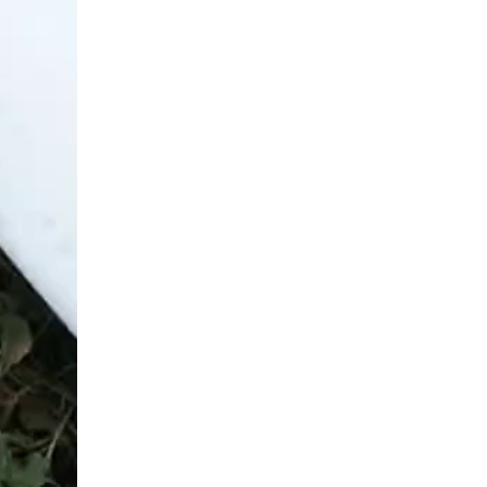
В Югре Росгвардия обеспечила безопасность
Всероссийского форума развития
гражданского общества «Добрино»
13 июля 2026, 11:47
2
В Югре продолжается патриотическая акция
«Каникулы с Росгвардией»
11 июля 2026, 12:26
7