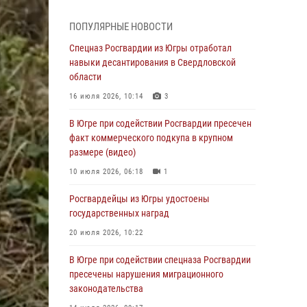
Генерал-полковник Олег Плохой поздравил
специалистов организационно-штатных
ПОПУЛЯРНЫЕ НОВОСТИ
подразделений Росгвардии с
профессиональным праздником
Спецназ Росгвардии из Югры отработал
навыки десантирования в Свердловской
07 августа 2026, 06:02
области
Делегация МВД Республики Беларусь
16 июля 2026, 10:14
3
ознакомилась с передовыми методами
работы Росгвардии в Москве (видео)
В Югре при содействии Росгвардии пресечен
факт коммерческого подкупа в крупном
06 августа 2026, 11:29
5
1
размере (видео)
Военнослужащие Росгвардии сбили дрон-
10 июля 2026, 06:18
1
разведчик ВСУ на южном направлении
Росгвардейцы из Югры удостоены
06 августа 2026, 11:28
государственных наград
Офицеры Росгвардии и ветераны войск
20 июля 2026, 10:22
правопорядка почтили память генерала
армии Ивана Кирилловича Яковлева
В Югре при содействии спецназа Росгвардии
пресечены нарушения миграционного
06 августа 2026, 11:26
6
законодательства
В Югре при силовой поддержке ОМОН