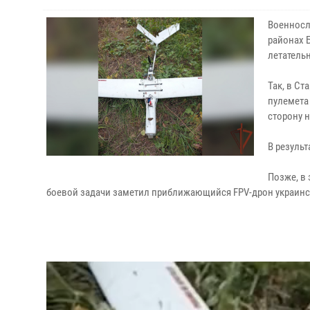
Военносл
районах 
летатель
Так, в С
пулемета
сторону 
В резуль
Позже, в
боевой задачи заметил приближающийся FPV-дрон украинск