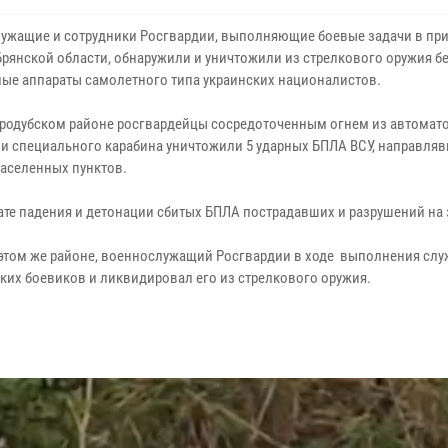
ужащие и сотрудники Росгвардии, выполняющие боевые задачи в пр
Брянской области, обнаружили и уничтожили из стрелкового оружия 
ные аппараты самолетного типа украинских националистов.
тародубском районе росгвардейцы сосредоточенным огнем из автомато
 и специального карабина уничтожили 5 ударных БПЛА ВСУ, направля
населенных пунктов.
тате падения и детонации сбитых БПЛА пострадавших и разрушений на 
 этом же районе, военнослужащий Росгвардии в ходе выполнения слу
их боевиков и ликвидировал его из стрелкового оружия.