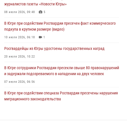
журналистов газеты «Новости Югры»
Генерал-полковник Юрий Аверин выступил на Всероссийском
молодёжном образовательном форуме «Территория смыслов»
08 июля 2026, 09:48
5
04 августа 2026, 11:11
2
В Югре при содействии Росгвардии пресечен факт коммерческого
подкупа в крупном размере (видео)
Ключевые события Росгвардии: итоги недели с 27 июля по 2
августа (видео)
10 июля 2026, 06:18
1
04 августа 2026, 09:54
1
Росгвардейцы из Югры удостоены государственных наград
20 июля 2026, 10:22
В Югре сотрудники Росгвардии пресекли свыше 80 правонарушений
и задержали подозреваемого в нападении на двух человек
07 июля 2026, 06:56
В Югре при содействии спецназа Росгвардии пресечены нарушения
миграционного законодательства
14 июля 2026, 09:17
Семейное фото офицера Росгвардии участвует в проекте «Ханты-
Мансийск — город семейного благополучия»