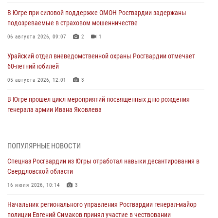
В Югре при силовой поддержке ОМОН Росгвардии задержаны
подозреваемые в страховом мошенничестве
06 августа 2026, 09:07
2
1
Урайский отдел вневедомственной охраны Росгвардии отмечает
60-летний юбилей
05 августа 2026, 12:01
3
В Югре прошел цикл мероприятий посвященных дню рождения
генерала армии Ивана Яковлева
05 августа 2026, 11:31
4
В Югре ОМОН Росгвардии оказал содействие ГИБДД в выявлении
ПОПУЛЯРНЫЕ НОВОСТИ
нарушителей ПДД
Спецназ Росгвардии из Югры отработал навыки десантирования в
05 августа 2026, 11:14
Свердловской области
В Югре сотрудники вневедомственной охраны Росгвардии пресекли
16 июля 2026, 10:14
3
более 100 противоправных деяний за прошедшую неделю
Начальник регионального управления Росгвардии генерал-майор
05 августа 2026, 05:56
полиции Евгений Симаков принял участие в чествовании