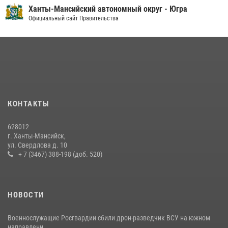
Ханты-Мансийский автономный округ - Югра
08 июля 2026, 09:04
Официальный сайт Правительства
Юные югорчане стали участниками ведомственного проекта
«Каникулы с Росгвардией»
16 июля 2026, 04:54
4
На Урале Росгвардия провела дни открытых дверей и
тематические встречи с молодежью
29 июля 2026, 09:54
12
КОНТАКТЫ
В Югре подведены итоги служебной деятельности
628012
вневедомственной охраны с начала года
г. Ханты-Мансийск,
ул. Свердлова д. 10
18 июля 2026, 11:25
+ 7 (3467) 388-198 (доб. 520)
НОВОСТИ
Военнослужащие Росгвардии сбили дрон-разведчик ВСУ на южном
направлени...