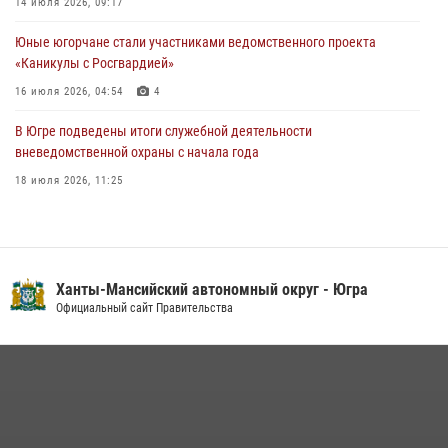
14 июля 2026, 09:17
60-летний юбилей
Юные югорчане стали участниками ведомственного проекта
05 августа 2026, 12:01
3
«Каникулы с Росгвардией»
16 июля 2026, 04:54
4
В Югре подведены итоги служебной деятельности
вневедомственной охраны с начала года
18 июля 2026, 11:25
На Урале Росгвардия провела дни открытых дверей и
тематические встречи с молодежью
29 июля 2026, 09:54
12
Ханты-Мансийский автономный округ - Югра
В Югре военнослужащие и сотрудники Росгвардии почтили память
Официальный сайт Правительства
святого равноапостольного князя Владимира
28 июля 2026, 09:15
1
В Югре Росгвардия обеспечила безопасность Всероссийского
форума развития гражданского общества «Добрино»
13 июля 2026, 11:47
2