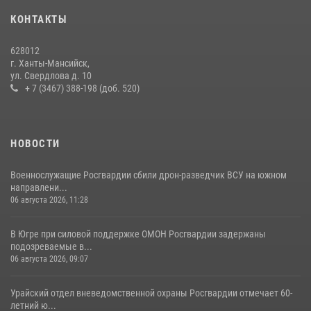
КОНТАКТЫ
В Югре продолжается патриотическая акция «Каникулы с
Росгвардией»
628012
11 июля 2026, 12:26
7
г. Ханты-Мансийск,
ул. Свердлова д. 10
+ 7 (3467) 388-198 (доб. 520)
НОВОСТИ
Военнослужащие Росгвардии сбили дрон-разведчик ВСУ на южном
направлени...
06 августа 2026, 11:28
В Югре при силовой поддержке ОМОН Росгвардии задержаны
подозреваемые в...
06 августа 2026, 09:07
Урайский отдел вневедомственной охраны Росгвардии отмечает 60-
летний ю...