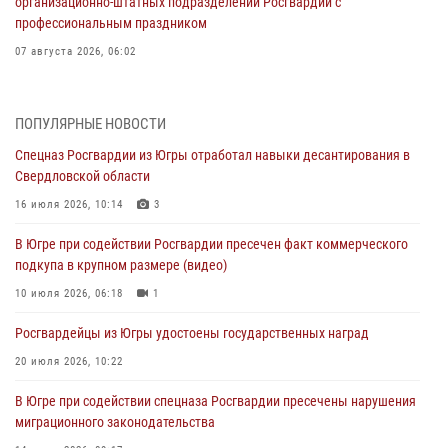
организационно-штатных подразделений Росгвардии с
профессиональным праздником
07 августа 2026, 06:02
Делегация МВД Республики Беларусь ознакомилась с передовыми
методами работы Росгвардии в Москве (видео)
ПОПУЛЯРНЫЕ НОВОСТИ
06 августа 2026, 11:29
5
1
Спецназ Росгвардии из Югры отработал навыки десантирования в
Свердловской области
Военнослужащие Росгвардии сбили дрон-разведчик ВСУ на южном
направлении
16 июля 2026, 10:14
3
06 августа 2026, 11:28
В Югре при содействии Росгвардии пресечен факт коммерческого
подкупа в крупном размере (видео)
Офицеры Росгвардии и ветераны войск правопорядка почтили
память генерала армии Ивана Кирилловича Яковлева
10 июля 2026, 06:18
1
06 августа 2026, 11:26
6
Росгвардейцы из Югры удостоены государственных наград
В Югре при силовой поддержке ОМОН Росгвардии задержаны
20 июля 2026, 10:22
подозреваемые в страховом мошенничестве
В Югре при содействии спецназа Росгвардии пресечены нарушения
06 августа 2026, 09:07
2
1
миграционного законодательства
Урайский отдел вневедомственной охраны Росгвардии отмечает