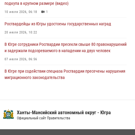
подкупа в крупном размере (видео)
Сотрудник Росгвардии из Югры спас ребёнка от нападения дикой
лисы в Алтайском крае
10 июля 2026, 06:18
1
04 августа 2026, 06:17
1
Росгвардейцы из Югры удостоены государственных наград
20 июля 2026, 10:22
В Югре сотрудники Росгвардии пресекли свыше 80 правонарушений
и задержали подозреваемого в нападении на двух человек
07 июля 2026, 06:56
В Югре при содействии спецназа Росгвардии пресечены нарушения
миграционного законодательства
14 июля 2026, 09:17
Юные югорчане стали участниками ведомственного проекта
«Каникулы с Росгвардией»
Ханты-Мансийский автономный округ - Югра
16 июля 2026, 04:54
4
Официальный сайт Правительства
Семейное фото офицера Росгвардии участвует в проекте «Ханты-
Мансийск — город семейного благополучия»