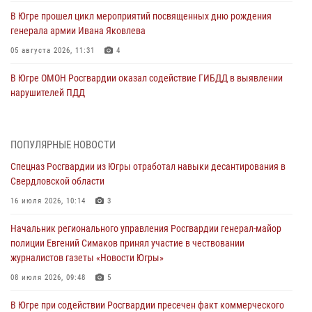
В Югре прошел цикл мероприятий посвященных дню рождения
генерала армии Ивана Яковлева
05 августа 2026, 11:31
4
В Югре ОМОН Росгвардии оказал содействие ГИБДД в выявлении
нарушителей ПДД
05 августа 2026, 11:14
В Югре сотрудники вневедомственной охраны Росгвардии пресекли
ПОПУЛЯРНЫЕ НОВОСТИ
более 100 противоправных деяний за прошедшую неделю
Спецназ Росгвардии из Югры отработал навыки десантирования в
05 августа 2026, 05:56
Свердловской области
Генерал-полковник Юрий Аверин выступил на Всероссийском
16 июля 2026, 10:14
3
молодёжном образовательном форуме «Территория смыслов»
Начальник регионального управления Росгвардии генерал-майор
04 августа 2026, 11:11
2
полиции Евгений Симаков принял участие в чествовании
журналистов газеты «Новости Югры»
Ключевые события Росгвардии: итоги недели с 27 июля по 2
августа (видео)
08 июля 2026, 09:48
5
04 августа 2026, 09:54
1
В Югре при содействии Росгвардии пресечен факт коммерческого