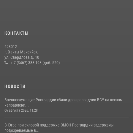
08 июля 2026, 09:04
В Югре подведены итоги служебной деятельности
вневедомственной охраны с начала года
18 июля 2026, 11:25
КОНТАКТЫ
На Урале Росгвардия провела дни открытых дверей и
628012
тематические встречи с молодежью
г. Ханты-Мансийск,
ул. Свердлова д. 10
29 июля 2026, 09:54
12
+ 7 (3467) 388-198 (доб. 520)
НОВОСТИ
Военнослужащие Росгвардии сбили дрон-разведчик ВСУ на южном
направлени...
06 августа 2026, 11:28
В Югре при силовой поддержке ОМОН Росгвардии задержаны
подозреваемые в...