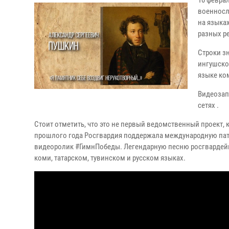
10 февра
военносл
на языка
разных р
Строки з
ингушско
языке ко
Видеозап
сетях .
Стоит отметить, что это не первый ведомственный проект, 
прошлого года Росгвардия поддержала международную пат
видеоролик #ГимнПобеды. Легендарную песню росгвардейц
коми, татарском, тувинском и русском языках.