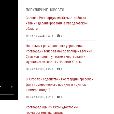
смыслов»
04 августа 2026, 11:11
2
ПОПУЛЯРНЫЕ НОВОСТИ
Ключевые события Росгвардии: итоги
Спецназ Росгвардии из Югры отработал
недели с 27 июля по 2 августа (видео)
навыки десантирования в Свердловской
области
04 августа 2026, 09:54
1
16 июля 2026, 10:14
3
Сотрудник Росгвардии из Югры спас ребёнка
от нападения дикой лисы в Алтайском крае
Начальник регионального управления
Росгвардии генерал-майор полиции Евгений
04 августа 2026, 06:17
1
Симаков принял участие в чествовании
журналистов газеты «Новости Югры»
Росгвардия обеспечила безопасность
открытия Всероссийских соревнований
08 июля 2026, 09:48
5
«Школа безопасности» и празднования Дня
ВДВ в столице Югры
В Югре при содействии Росгвардии пресечен
факт коммерческого подкупа в крупном
03 августа 2026, 09:21
1
размере (видео)
Росгвардия противодействует БПЛА ВСУ на
10 июля 2026, 06:18
1
южном направлении (видео)
Росгвардейцы из Югры удостоены
03 августа 2026, 05:29
2
государственных наград