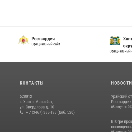
Росгвардия
Хан
Официальный сайт
окру
Официальный 
КОНТАКТЫ
НОВОСТ
628012
Урайский о
г. Ханты-Мансийск,
Росгвардии 
ул. Свердлова д. 10
05 августа 20
+ 7 (3467) 388-198 (доб. 520)
В Югре про
посвященны