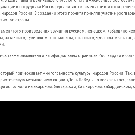
ля, в День памяти величайшего русского поэта Александра Сергеевич
ужащие и сотрудники Росгвардии читают знаменитое стихотворение 
х народов России. В создании этого проекта приняли участие росгвар
егионов страны.
наменитого произведения звучат на русском, ненецком, кабардино-че
м, алтайском, тувинском, хантыйском, татарском, чувашском языках, а
ми.
ись также размещена и на официальных страницах Росгвардии в соц
который подчеркивает многогранность культуры народов России. Так, 
риотическую музыкальную акцию «День Победы на всех языках», зап
ы исполнили на аварском, балкарском, башкирском, кабардинском, 