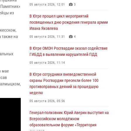
а Пушкина
05 августа 2026, 12:01
3
«Памятник»
дейцы из
В Югре прошел цикл мероприятий
посвященных дню рождения генерала армии
Ивана Яковлева
ркесском,
 также на
05 августа 2026, 11:31
4
В Югре ОМОН Росгвардии оказал содействие
иальных
ГИБДД в выявлении нарушителей ПДД
05 августа 2026, 11:14
в мае
В Югре сотрудники вневедомственной
исав
охраны Росгвардии пресекли более 100
калмыцком,
противоправных деяний за прошедшую
неделю
05 августа 2026, 05:56
Генерал-полковник Юрий Аверин выступил на
Всероссийском молодёжном
образовательном форуме «Территория