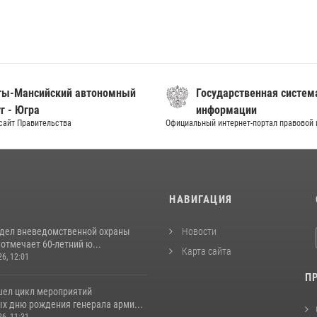
ты-Мансийский автономный
Государственная систем
г - Югра
информации
сайт Правительства
Официальный интернет-портал правовой
И
НАВИГАЦИЯ
тдел вневедомственной охраны
Новости
отмечает 60-летний ю...
Карта сайта
26, 12:01
П
шел цикл мероприятий
х дню рождения генерала арми...