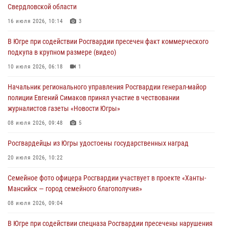
Свердловской области
Военнослужащие Росгвардии сбили дрон-разведчик ВСУ на южном
направлении
16 июля 2026, 10:14
3
06 августа 2026, 11:28
В Югре при содействии Росгвардии пресечен факт коммерческого
подкупа в крупном размере (видео)
Офицеры Росгвардии и ветераны войск правопорядка почтили
память генерала армии Ивана Кирилловича Яковлева
10 июля 2026, 06:18
1
06 августа 2026, 11:26
6
Начальник регионального управления Росгвардии генерал-майор
полиции Евгений Симаков принял участие в чествовании
В Югре при силовой поддержке ОМОН Росгвардии задержаны
журналистов газеты «Новости Югры»
подозреваемые в страховом мошенничестве
08 июля 2026, 09:48
5
06 августа 2026, 09:07
2
1
Росгвардейцы из Югры удостоены государственных наград
Урайский отдел вневедомственной охраны Росгвардии отмечает
60-летний юбилей
20 июля 2026, 10:22
05 августа 2026, 12:01
3
Семейное фото офицера Росгвардии участвует в проекте «Ханты-
Мансийск — город семейного благополучия»
08 июля 2026, 09:04
В Югре при содействии спецназа Росгвардии пресечены нарушения