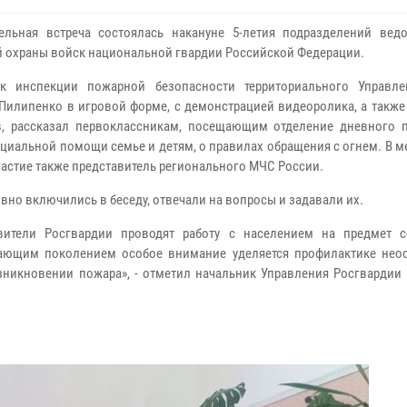
ельная встреча состоялась накануне 5-летия подразделений вед
 охраны войск национальной гвардии Российской Федерации.
ик инспекции пожарной безопасности территориального Управл
Пилипенко в игровой форме, с демонстрацией видеоролика, а также
в, рассказал первоклассникам, посещающим отделение дневного 
оциальной помощи семье и детям, о правилах обращения с огнем. В 
частие также представитель регионального МЧС России.
ивно включились в беседу, отвечали на вопросы и задавали их.
авители Росгвардии проводят работу с населением на предмет 
тающим поколением особое внимание уделяется профилактике нео
никновении пожара», - отметил начальник Управления Росгвардии