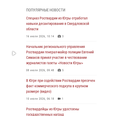
смыслов»
04 августа 2026, 11:11
2
ПОПУЛЯРНЫЕ НОВОСТИ
Ключевые события Росгвардии: итоги
Спецназ Росгвардии из Югры отработал
недели с 27 июля по 2 августа (видео)
навыки десантирования в Свердловской
области
04 августа 2026, 09:54
1
16 июля 2026, 10:14
3
Сотрудник Росгвардии из Югры спас ребёнка
от нападения дикой лисы в Алтайском крае
Начальник регионального управления
Росгвардии генерал-майор полиции Евгений
04 августа 2026, 06:17
1
Симаков принял участие в чествовании
журналистов газеты «Новости Югры»
Росгвардия обеспечила безопасность
открытия Всероссийских соревнований
08 июля 2026, 09:48
5
«Школа безопасности» и празднования Дня
ВДВ в столице Югры
В Югре при содействии Росгвардии пресечен
факт коммерческого подкупа в крупном
03 августа 2026, 09:21
1
размере (видео)
Росгвардия противодействует БПЛА ВСУ на
10 июля 2026, 06:18
1
южном направлении (видео)
Росгвардейцы из Югры удостоены
03 августа 2026, 05:29
2
государственных наград