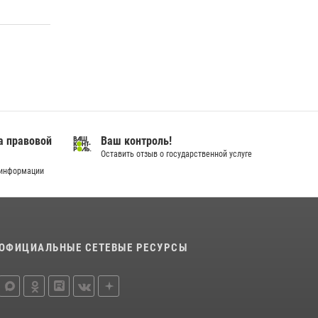
город семейного благополучия»
08 июля 2026, 09:04
В Югре подведены итоги служебной
деятельности вневедомственной охраны с
начала года
18 июля 2026, 11:25
На Урале Росгвардия провела дни открытых
а правовой
Ваш контроль!
дверей и тематические встречи с молодежью
Оставить отзыв о государственной услуге
29 июля 2026, 09:54
12
 информации
ОФИЦИАЛЬНЫЕ СЕТЕВЫЕ РЕСУРСЫ