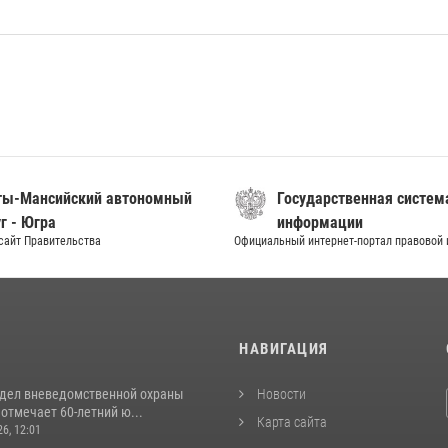
ты-Мансийский автономный
Государственная систем
г - Югра
информации
сайт Правительства
Официальный интернет-портал правовой
И
НАВИГАЦИЯ
тдел вневедомственной охраны
Новости
отмечает 60-летний ю...
Карта сайта
26, 12:01