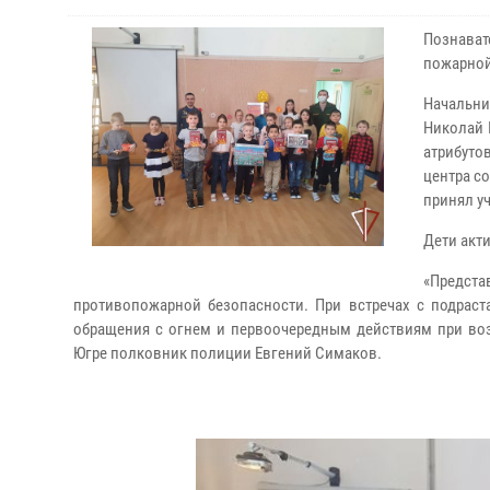
Познават
пожарной
Начальн
Николай 
атрибуто
центра с
принял у
Дети акт
«Предст
противопожарной безопасности. При встречах с подрас
обращения с огнем и первоочередным действиям при воз
Югре полковник полиции Евгений Симаков.