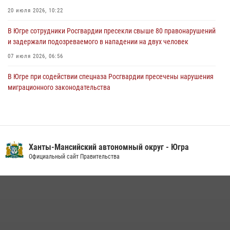
02 августа 2026, 10:59
1
20 июля 2026, 10:22
В Югре сотрудники Росгвардии пресекли свыше 80 правонарушений
и задержали подозреваемого в нападении на двух человек
07 июля 2026, 06:56
В Югре при содействии спецназа Росгвардии пресечены нарушения
миграционного законодательства
14 июля 2026, 09:17
Юные югорчане стали участниками ведомственного проекта
«Каникулы с Росгвардией»
Ханты-Мансийский автономный округ - Югра
16 июля 2026, 04:54
4
Официальный сайт Правительства
Семейное фото офицера Росгвардии участвует в проекте «Ханты-
Мансийск — город семейного благополучия»
08 июля 2026, 09:04
В Югре подведены итоги служебной деятельности
вневедомственной охраны с начала года