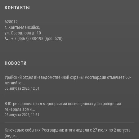
18 июля 2026, 11:25
КОНТАКТЫ
На Урале Росгвардия провела дни открытых дверей и
628012
тематические встречи с молодежью
г. Ханты-Мансийск,
ул. Свердлова д. 10
29 июля 2026, 09:54
12
+ 7 (3467) 388-198 (доб. 520)
НОВОСТИ
Урайский отдел вневедомственной охраны Росгвардии отмечает 60-
летний ю...
05 августа 2026, 12:01
В Югре прошел цикл мероприятий посвященных дню рождения
генерала арми...
05 августа 2026, 11:31
Ключевые события Росгвардии: итоги недели с 27 июля по 2 августа
(виде...