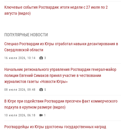
Ключевые события Росгвардии: итоги недели с 27 июля по 2
августа (видео)
04 августа 2026, 09:54
1
Сотрудник Росгвардии из Югры спас ребёнка от нападения дикой
ПОПУЛЯРНЫЕ НОВОСТИ
лисы в Алтайском крае
Спецназ Росгвардии из Югры отработал навыки десантирования в
04 августа 2026, 06:17
1
Свердловской области
Росгвардия обеспечила безопасность открытия Всероссийских
16 июля 2026, 10:14
3
соревнований «Школа безопасности» и празднования Дня ВДВ в
Начальник регионального управления Росгвардии генерал-майор
столице Югры
полиции Евгений Симаков принял участие в чествовании
03 августа 2026, 09:21
1
журналистов газеты «Новости Югры»
Росгвардия противодействует БПЛА ВСУ на южном направлении
08 июля 2026, 09:48
5
(видео)
В Югре при содействии Росгвардии пресечен факт коммерческого
03 августа 2026, 05:29
2
подкупа в крупном размере (видео)
«Росгвардия. Вехи истории»: специальные моторизованные части
10 июля 2026, 06:18
1
внутренних войск в послевоенные десятилетия (видео)
Росгвардейцы из Югры удостоены государственных наград