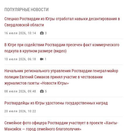
Делегация МВД Республики Беларусь ознакомилась с передовыми
методами работы Росгвардии в Москве (видео)
ПОПУЛЯРНЫЕ НОВОСТИ
06 августа 2026, 11:29
5
1
Спецназ Росгвардии из Югры отработал навыки десантирования в
Свердловской области
Военнослужащие Росгвардии сбили дрон-разведчик ВСУ на южном
направлении
16 июля 2026, 10:14
3
06 августа 2026, 11:28
В Югре при содействии Росгвардии пресечен факт коммерческого
подкупа в крупном размере (видео)
Офицеры Росгвардии и ветераны войск правопорядка почтили
память генерала армии Ивана Кирилловича Яковлева
10 июля 2026, 06:18
1
06 августа 2026, 11:26
6
Начальник регионального управления Росгвардии генерал-майор
полиции Евгений Симаков принял участие в чествовании
В Югре при силовой поддержке ОМОН Росгвардии задержаны
журналистов газеты «Новости Югры»
подозреваемые в страховом мошенничестве
08 июля 2026, 09:48
5
06 августа 2026, 09:07
2
1
Росгвардейцы из Югры удостоены государственных наград
Урайский отдел вневедомственной охраны Росгвардии отмечает
60-летний юбилей
20 июля 2026, 10:22
05 августа 2026, 12:01
3
Семейное фото офицера Росгвардии участвует в проекте «Ханты-
Мансийск — город семейного благополучия»