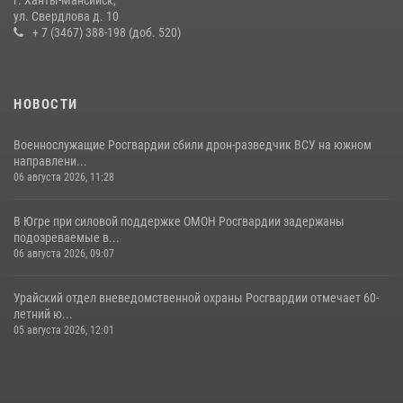
г. Ханты-Мансийск,
ул. Свердлова д. 10
13 июля 2026, 11:47
2
+ 7 (3467) 388-198 (доб. 520)
НОВОСТИ
Военнослужащие Росгвардии сбили дрон-разведчик ВСУ на южном
направлени...
06 августа 2026, 11:28
В Югре при силовой поддержке ОМОН Росгвардии задержаны
подозреваемые в...
06 августа 2026, 09:07
Урайский отдел вневедомственной охраны Росгвардии отмечает 60-
летний ю...
05 августа 2026, 12:01