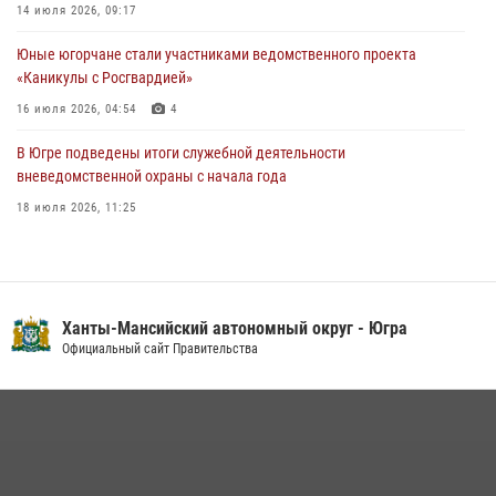
Урайский отдел вневедомственной охраны Росгвардии отмечает
14 июля 2026, 09:17
60-летний юбилей
Юные югорчане стали участниками ведомственного проекта
05 августа 2026, 12:01
3
«Каникулы с Росгвардией»
16 июля 2026, 04:54
4
В Югре подведены итоги служебной деятельности
вневедомственной охраны с начала года
18 июля 2026, 11:25
В Югре военнослужащие и сотрудники Росгвардии почтили память
святого равноапостольного князя Владимира
28 июля 2026, 09:15
1
Ханты-Мансийский автономный округ - Югра
На Урале Росгвардия провела дни открытых дверей и
Официальный сайт Правительства
тематические встречи с молодежью
29 июля 2026, 09:54
12
В Югре Росгвардия обеспечила безопасность Всероссийского
форума развития гражданского общества «Добрино»