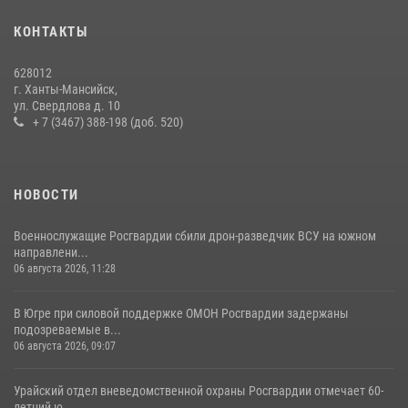
13 июля 2026, 11:47
2
КОНТАКТЫ
В Югре продолжается патриотическая акция «Каникулы с
Росгвардией»
628012
11 июля 2026, 12:26
7
г. Ханты-Мансийск,
ул. Свердлова д. 10
+ 7 (3467) 388-198 (доб. 520)
НОВОСТИ
Военнослужащие Росгвардии сбили дрон-разведчик ВСУ на южном
направлени...
06 августа 2026, 11:28
В Югре при силовой поддержке ОМОН Росгвардии задержаны
подозреваемые в...
06 августа 2026, 09:07
Урайский отдел вневедомственной охраны Росгвардии отмечает 60-
летний ю...