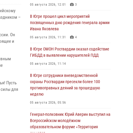
05 августа 2026, 12:01
3
ийскому
В Югре прошел цикл мероприятий
аздником –
посвященных дню рождения генерала армии
Ивана Яковлева
ссии. Он
05 августа 2026, 11:31
4
оящее и
В Югре ОМОН Росгвардии оказал содействие
ГИБДД в выявлении нарушителей ПДД
овным
05 августа 2026, 11:14
ые
В Югре сотрудники вневедомственной
охраны Росгвардии пресекли более 100
тья! Пусть
противоправных деяний за прошедшую
т силы для
неделю
05 августа 2026, 05:56
Генерал-полковник Юрий Аверин выступил на
Всероссийском молодёжном
образовательном форуме «Территория