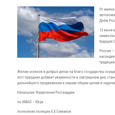
От имени
автономно
Днём Рос
12 июня 
символиз
будущее О
Россия – 
наследие
традиции,
Желаю успехов в добрых делах на благо государства,
осуще
этот праздник
добавит уверенности в завтрашнем дне, ста
дальнейшего
продвижения к нашим общим
целям и задача
Начальник Управления Росгвардии
по ХМАО – Югре
полковник полиции Е.Е Симаков