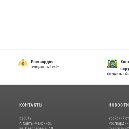
Росгвардия
Хан
Официальный сайт
окру
Официальный 
КОНТАКТЫ
НОВОСТ
628012
Урайский о
г. Ханты-Мансийск,
Росгвардии 
ул. Свердлова д. 10
05 августа 20