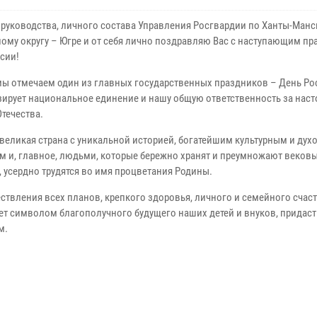
 руководства, личного состава Управления Ро
сгвардии по Ханты-
Манс
му округу – Югре и от себя лич
но поздравляю Вас с
наступающим пр
сии!
мы отмечаем один из главных государственных
праздников – День
Ро
ирует национальное единение и на
шу общую ответственность
за наст
течества.
великая страна с уникальной историей, бога
тейшим культурным и
дух
м и, главное, людьми, которые бере
жно хранят и преумножают
веков
 усердно трудятся во имя процветан
ия Родины.
ствления всех
планов, крепкого здоровья, личного и семейного счас
нет символ
ом благополучного будущего
наших детей и внуков, придас
м.