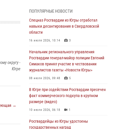
смыслов»
04 августа 2026, 11:11
2
ПОПУЛЯРНЫЕ НОВОСТИ
Ключевые события Росгвардии: итоги
Спецназ Росгвардии из Югры отработал
недели с 27 июля по 2 августа (видео)
навыки десантирования в Свердловской
области
04 августа 2026, 09:54
1
16 июля 2026, 10:14
3
Сотрудник Росгвардии из Югры спас ребёнка
от нападения дикой лисы в Алтайском крае
Начальник регионального управления
Росгвардии генерал-майор полиции Евгений
04 августа 2026, 06:17
1
му округу -
Симаков принял участие в чествовании
Югре
журналистов газеты «Новости Югры»
Росгвардия обеспечила безопасность
открытия Всероссийских соревнований
08 июля 2026, 09:48
5
«Школа безопасности» и празднования Дня
ВДВ в столице Югры
В Югре при содействии Росгвардии пресечен
факт коммерческого подкупа в крупном
03 августа 2026, 09:21
1
размере (видео)
ующая →
Росгвардия противодействует БПЛА ВСУ на
10 июля 2026, 06:18
1
южном направлении (видео)
Росгвардейцы из Югры удостоены
03 августа 2026, 05:29
2
государственных наград