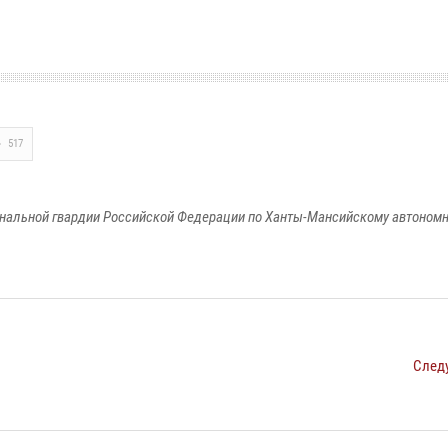
517
альной гвардии Российской Федерации по Ханты-Мансийскому автономно
След