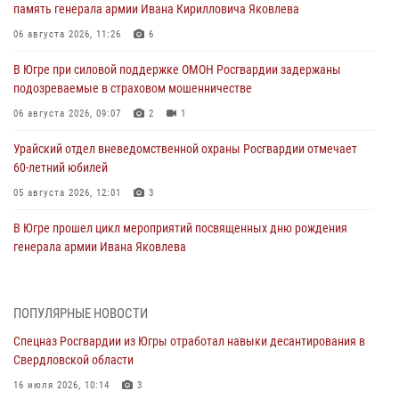
память генерала армии Ивана Кирилловича Яковлева
06 августа 2026, 11:26
6
В Югре при силовой поддержке ОМОН Росгвардии задержаны
подозреваемые в страховом мошенничестве
06 августа 2026, 09:07
2
1
Урайский отдел вневедомственной охраны Росгвардии отмечает
60-летний юбилей
05 августа 2026, 12:01
3
В Югре прошел цикл мероприятий посвященных дню рождения
генерала армии Ивана Яковлева
05 августа 2026, 11:31
4
В Югре ОМОН Росгвардии оказал содействие ГИБДД в выявлении
ПОПУЛЯРНЫЕ НОВОСТИ
нарушителей ПДД
Спецназ Росгвардии из Югры отработал навыки десантирования в
05 августа 2026, 11:14
Свердловской области
В Югре сотрудники вневедомственной охраны Росгвардии пресекли
16 июля 2026, 10:14
3