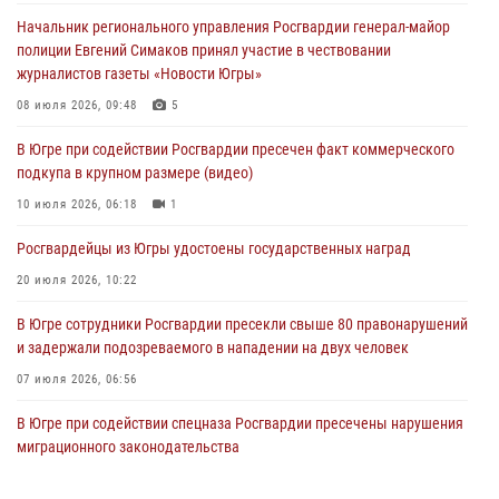
более 100 противоправных деяний за прошедшую неделю
Начальник регионального управления Росгвардии генерал-майор
05 августа 2026, 05:56
полиции Евгений Симаков принял участие в чествовании
журналистов газеты «Новости Югры»
Генерал-полковник Юрий Аверин выступил на Всероссийском
молодёжном образовательном форуме «Территория смыслов»
08 июля 2026, 09:48
5
04 августа 2026, 11:11
2
В Югре при содействии Росгвардии пресечен факт коммерческого
подкупа в крупном размере (видео)
Ключевые события Росгвардии: итоги недели с 27 июля по 2
августа (видео)
10 июля 2026, 06:18
1
04 августа 2026, 09:54
1
Росгвардейцы из Югры удостоены государственных наград
20 июля 2026, 10:22
В Югре сотрудники Росгвардии пресекли свыше 80 правонарушений
и задержали подозреваемого в нападении на двух человек
07 июля 2026, 06:56
В Югре при содействии спецназа Росгвардии пресечены нарушения
миграционного законодательства
14 июля 2026, 09:17