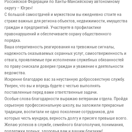
Российской Федерации по Ханты-Мансийскому автономному
округу – Югре»!
С большой самоотдачей и мужеством вы ежедневно стоите на
страже важных для региона объектов, недвижимости, имущества
граждан и предприятий. Участвуете в профилактике
правонарушений и обеспечиваете охрану общественного
порядка.
Ваша оперативность реагирования на тревожные сигналы,
надежность оказываемых охранных услуг, самоотверженность и
отвага, проявляемые при исполнении служебных обязанностей
по праву снискали доверие граждан и уважение к деятельности
ведомства.
Искренне благодарю вас за неустанную добросовестную службу.
Уверен, что вы и впредь будете с честью выполнять
поставленные перед вами ответственные задачи.
Особые слова благодарности выражаю ветеранам отдела. Пройдя
серьезную профессиональную школу, вы заложили прекрасные
традиции, воспитали не одно поколение сотрудников, для
которых честь мундира, верность долгу и присяге превыше всего.
Желаю успехов в службе, семейного благополучия, понимания,
поддержки родных, здоровья вам и вашим близким!