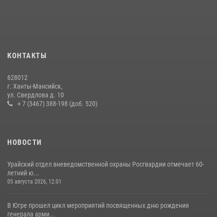
08 июля 2026, 09:04
В Югре подведены итоги служебной деятельности
вневедомственной охраны с начала года
18 июля 2026, 11:25
КОНТАКТЫ
На Урале Росгвардия провела дни открытых дверей и
628012
тематические встречи с молодежью
г. Ханты-Мансийск,
ул. Свердлова д. 10
29 июля 2026, 09:54
12
+ 7 (3467) 388-198 (доб. 520)
НОВОСТИ
Урайский отдел вневедомственной охраны Росгвардии отмечает 60-
летний ю...
05 августа 2026, 12:01
В Югре прошел цикл мероприятий посвященных дню рождения
генерала арми...