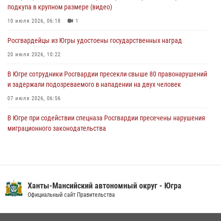
03 августа 2026, 05:29
2
подкупа в крупном размере (видео)
«Росгвардия. Вехи истории»: специальные моторизованные части
10 июля 2026, 06:18
1
внутренних войск в послевоенные десятилетия (видео)
Росгвардейцы из Югры удостоены государственных наград
02 августа 2026, 10:59
1
20 июля 2026, 10:22
В Югре сотрудники Росгвардии пресекли свыше 80 правонарушений
и задержали подозреваемого в нападении на двух человек
07 июля 2026, 06:56
В Югре при содействии спецназа Росгвардии пресечены нарушения
миграционного законодательства
14 июля 2026, 09:17
Юные югорчане стали участниками ведомственного проекта
«Каникулы с Росгвардией»
Ханты-Мансийский автономный округ - Югра
16 июля 2026, 04:54
4
Официальный сайт Правительства
Семейное фото офицера Росгвардии участвует в проекте «Ханты-
Мансийск — город семейного благополучия»