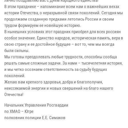
лично поздравляю вас с Днём народного единства!
В этом празднике – напоминание всем нам о важнейших вехах
истории Отечества, о неразрывной связи поколений. Сегодня мы
продолжаем созданную предками летопись России и своим
трудом формируем ее новейшую историю.
В нынешних условиях этот праздник приобрел для всех россиян
особое значение. Единство народов, историческая память, вера в
свою страну и ее достойное будущее – вот то, чем мы всегда
были сильны.
Мы готовы преодолевать любые трудности, способны сообща
решать самые сложные задачи. За нами – тысячелетняя история,
и мы четко осознаем ответственность за судьбу будущих
поколений.
Желаю вам крепкого здоровья, добра и благополучия,
неиссякаемой энергии и новых свершений на благо нашего
Отечества!
Начальник Управления Росгвардии
по ХМАО – Югре
полковник полиции Е.Е. Симаков