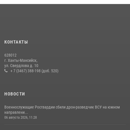
Мансийск — город семейного благополучия»
08 июля 2026, 09:04
В Югре подведены итоги служебной деятельности
вневедомственной охраны с начала года
18 июля 2026, 11:25
КОНТАКТЫ
На Урале Росгвардия провела дни открытых дверей и
628012
тематические встречи с молодежью
г. Ханты-Мансийск,
ул. Свердлова д. 10
29 июля 2026, 09:54
12
+ 7 (3467) 388-198 (доб. 520)
НОВОСТИ
Военнослужащие Росгвардии сбили дрон-разведчик ВСУ на южном
направлени...
06 августа 2026, 11:28