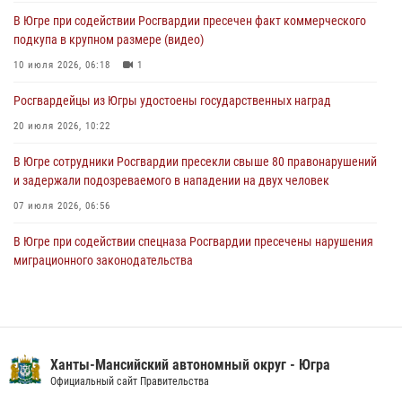
04 августа 2026, 11:11
2
В Югре при содействии Росгвардии пресечен факт коммерческого
подкупа в крупном размере (видео)
Ключевые события Росгвардии: итоги недели с 27 июля по 2
августа (видео)
10 июля 2026, 06:18
1
04 августа 2026, 09:54
1
Росгвардейцы из Югры удостоены государственных наград
20 июля 2026, 10:22
В Югре сотрудники Росгвардии пресекли свыше 80 правонарушений
и задержали подозреваемого в нападении на двух человек
07 июля 2026, 06:56
В Югре при содействии спецназа Росгвардии пресечены нарушения
миграционного законодательства
14 июля 2026, 09:17
Юные югорчане стали участниками ведомственного проекта
«Каникулы с Росгвардией»
Ханты-Мансийский автономный округ - Югра
16 июля 2026, 04:54
4
Официальный сайт Правительства
Семейное фото офицера Росгвардии участвует в проекте «Ханты-