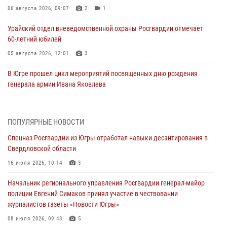
06 августа 2026, 09:07
2
1
Урайский отдел вневедомственной охраны Росгвардии отмечает
60-летний юбилей
05 августа 2026, 12:01
3
В Югре прошел цикл мероприятий посвященных дню рождения
генерала армии Ивана Яковлева
05 августа 2026, 11:31
4
В Югре ОМОН Росгвардии оказал содействие ГИБДД в выявлении
ПОПУЛЯРНЫЕ НОВОСТИ
нарушителей ПДД
Спецназ Росгвардии из Югры отработал навыки десантирования в
05 августа 2026, 11:14
Свердловской области
В Югре сотрудники вневедомственной охраны Росгвардии пресекли
16 июля 2026, 10:14
3
более 100 противоправных деяний за прошедшую неделю
Начальник регионального управления Росгвардии генерал-майор
05 августа 2026, 05:56
полиции Евгений Симаков принял участие в чествовании
журналистов газеты «Новости Югры»
Генерал-полковник Юрий Аверин выступил на Всероссийском
молодёжном образовательном форуме «Территория смыслов»
08 июля 2026, 09:48
5