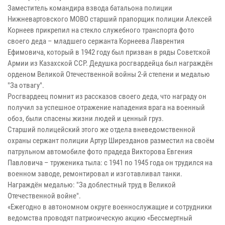
Заместитель командира взвода батальона полиции
Нижневартовского МОВО старший прапорщик полиции Алексей
Корнеев прикрепил на стекло служебного транспорта фото
своего деда – младшего сержанта Корнеева Лаврентия
Ефимовича, который в 1942 году был призван в ряды Советской
Армии из Казахской ССР. Дедушка росгвардейца был награждён
орденом Великой Отечественной войны 2-й степени и медалью
"За отвагу".
Росгвардеец помнит из рассказов своего деда, что награду он
получил за успешное отражение нападения врага на военный
обоз, были спасены жизни людей и ценный груз.
Старший полицейский этого же отдела вневедомственной
охраны сержант полиции Артур Ширезданов разместил на своём
патрульном автомобиле фото прадеда Викторова Евгения
Павловича – труженика тыла: с 1941 по 1945 года он трудился на
военном заводе, ремонтировал и изготавливал танки.
Награждён медалью: "За доблестный труд в Великой
Отечественной войне".
«Ежегодно в автономном округе военнослужащие и сотрудники
ведомства проводят патриоическую акцию «Бессмертный