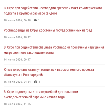
06 августа 2026, 11:28
В Югре при содействии Росгвардии пресечен факт коммерческого
подкупа в крупном размере (видео)
Офицеры Росгвардии и ветераны войск правопорядка почтили
память генерала армии Ивана Кирилловича Яковлева
10 июля 2026, 06:18
1
06 августа 2026, 11:26
6
Росгвардейцы из Югры удостоены государственных наград
В Югре при силовой поддержке ОМОН Росгвардии задержаны
20 июля 2026, 10:22
подозреваемые в страховом мошенничестве
В Югре при содействии спецназа Росгвардии пресечены нарушения
06 августа 2026, 09:07
2
1
миграционного законодательства
Урайский отдел вневедомственной охраны Росгвардии отмечает
14 июля 2026, 09:17
60-летний юбилей
Юные югорчане стали участниками ведомственного проекта
05 августа 2026, 12:01
3
«Каникулы с Росгвардией»
16 июля 2026, 04:54
4
В Югре подведены итоги служебной деятельности
вневедомственной охраны с начала года
18 июля 2026, 11:25