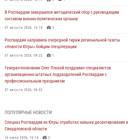
В Росгвардии завершился методический сбор с руководящим
составом военно-политических органов
07 августа 2026, 10:15
3
Росгвардия направила очередной тираж региональной газеты
«Новости Югры» бойцам спецоперации
07 августа 2026, 09:22
1
Генерал-полковник Олег Плохой поздравил специалистов
организационно-штатных подразделений Росгвардии с
профессиональным праздником
07 августа 2026, 06:02
Делегация МВД Республики Беларусь ознакомилась с передовыми
методами работы Росгвардии в Москве (видео)
ПОПУЛЯРНЫЕ НОВОСТИ
06 августа 2026, 11:29
5
1
Спецназ Росгвардии из Югры отработал навыки десантирования в
Свердловской области
Военнослужащие Росгвардии сбили дрон-разведчик ВСУ на южном
направлении
16 июля 2026, 10:14
3