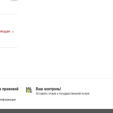
В Югре Росгвардия обеспечила безопасность
Всероссийского форума развития
гражданского общества «Добрино»
13 июля 2026, 11:47
2
В Югре продолжается патриотическая акция
ующая →
«Каникулы с Росгвардией»
11 июля 2026, 12:26
7
а правовой
Ваш контроль!
Оставить отзыв о государственной услуге
 информации