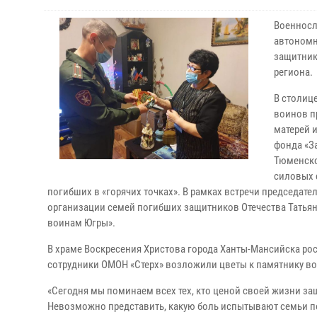
Военносл
автономн
защитник
региона.
В столиц
воинов п
матерей 
фонда «З
Тюменско
силовых с
погибших в «горячих точках». В рамках встречи председа
организации семей погибших защитников Отечества Татьян
воинам Югры».
В храме Воскресения Христова города Ханты-Мансийска рос
сотрудники ОМОН «Стерх» возложили цветы к памятнику 
«Сегодня мы поминаем всех тех, кто ценой своей жизни защ
Невозможно представить, какую боль испытывают семьи п