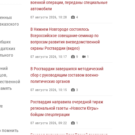
военной операции, переданы специальные
автомобили
щенных
07 августа 2026, 10:28
4
авказского
В Нижнем Новгороде состоялось
Всероссийское совещание-семинар по
гибших
вопросам развития вневедомственной
лдатских
охраны Росгвардии (видео)
ельного
07 августа 2026, 10:17
9
1
ений
В Росгвардии завершился методический
цов,
сбор с руководящим составом военно-
щественной
политических органов
память
07 августа 2026, 10:15
3
Росгвардия направила очередной тираж
те
региональной газеты «Новости Югры»
бойцам спецоперации
07 августа 2026, 09:22
1
о помнить