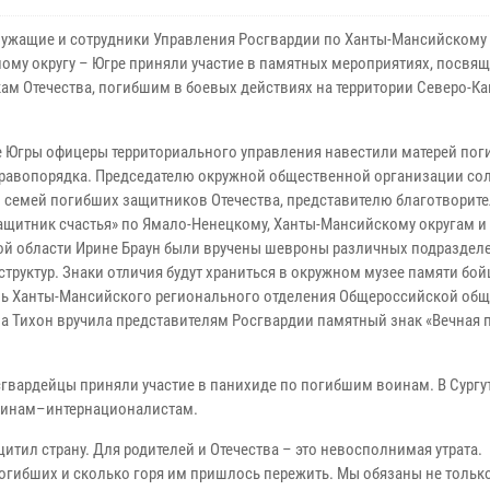
ужащие и сотрудники Управления Росгвардии по Ханты-Мансийскому
ому округу – Югре приняли участие в памятных мероприятиях, посвя
ам Отечества, погибшим в боевых действиях на территории Северо-К
е Югры офицеры территориального управления навестили матерей по
равопорядка. Председателю окружной общественной организации со
и семей погибших защитников Отечества, представителю благотворит
ащитник счастья» по Ямало-Ненецкому, Ханты-Мансийскому округам и
й области Ирине Браун были вручены шевроны различных подраздел
труктур. Знаки отличия будут храниться в окружном музее памяти бой
тель Ханты-Мансийского регионального отделения Общероссийской об
а Тихон вручила представителям Росгвардии памятный знак «Вечная 
гвардейцы приняли участие в панихиде по погибшим воинам. В Сургу
воинам–интернационалистам.
итил страну. Для родителей и Отечества – это невосполнимая утрата.
огибших и сколько горя им пришлось пережить. Мы обязаны не тольк