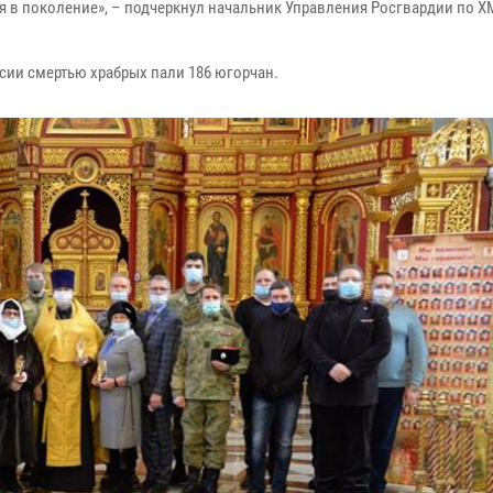
ия в поколение», – подчеркнул начальник Управления Росгвардии по 
ии смертью храбрых пали 186 югорчан.