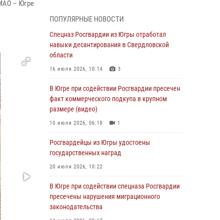
Генерал-полковник Олег Плохой поздравил
ХМАО – Югре
специалистов организационно-штатных
ПОПУЛЯРНЫЕ НОВОСТИ
подразделений Росгвардии с
профессиональным праздником
Спецназ Росгвардии из Югры отработал
навыки десантирования в Свердловской
07 августа 2026, 06:02
области
Делегация МВД Республики Беларусь
16 июля 2026, 10:14
3
ознакомилась с передовыми методами
работы Росгвардии в Москве (видео)
В Югре при содействии Росгвардии пресечен
факт коммерческого подкупа в крупном
06 августа 2026, 11:29
5
1
размере (видео)
Военнослужащие Росгвардии сбили дрон-
10 июля 2026, 06:18
1
разведчик ВСУ на южном направлении
Росгвардейцы из Югры удостоены
06 августа 2026, 11:28
государственных наград
Офицеры Росгвардии и ветераны войск
20 июля 2026, 10:22
правопорядка почтили память генерала
армии Ивана Кирилловича Яковлева
В Югре при содействии спецназа Росгвардии
пресечены нарушения миграционного
06 августа 2026, 11:26
6
законодательства
В Югре при силовой поддержке ОМОН