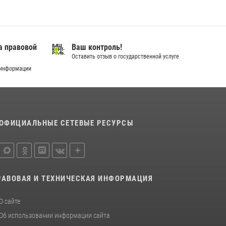
В Югре подведены итоги служебной
деятельности вневедомственной охраны с
начала года
а правовой
Ваш контроль!
18 июля 2026, 11:25
Оставить отзыв о государственной услуге
 информации
В Югре Росгвардия обеспечила безопасность
Всероссийского форума развития
гражданского общества «Добрино»
13 июля 2026, 11:47
2
ОФИЦИАЛЬНЫЕ СЕТЕВЫЕ РЕСУРСЫ
РАВОВАЯ И ТЕХНИЧЕСКАЯ ИНФОРМАЦИЯ
О сайте
Об использовании информации сайта