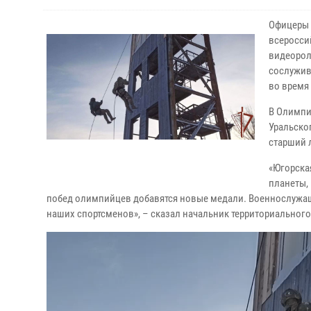
Офицеры 
всеросси
видеорол
сослужив
во время
В Олимпи
Уральско
старший 
«Югорска
планеты, 
побед олимпийцев добавятся новые медали. Военнослужащ
наших спортсменов», – сказал начальник территориальног