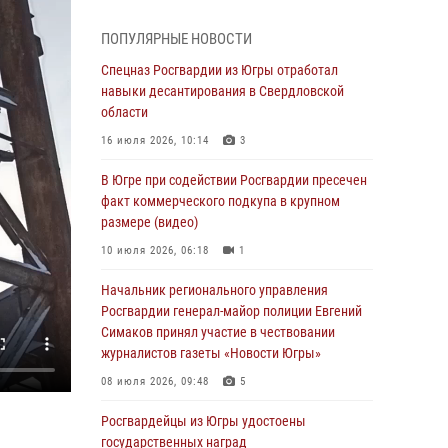
Генерал-полковник Олег Плохой поздравил
специалистов организационно-штатных
ПОПУЛЯРНЫЕ НОВОСТИ
подразделений Росгвардии с
профессиональным праздником
Спецназ Росгвардии из Югры отработал
навыки десантирования в Свердловской
07 августа 2026, 06:02
области
Делегация МВД Республики Беларусь
16 июля 2026, 10:14
3
ознакомилась с передовыми методами
работы Росгвардии в Москве (видео)
В Югре при содействии Росгвардии пресечен
факт коммерческого подкупа в крупном
06 августа 2026, 11:29
5
1
размере (видео)
Военнослужащие Росгвардии сбили дрон-
10 июля 2026, 06:18
1
разведчик ВСУ на южном направлении
Начальник регионального управления
06 августа 2026, 11:28
Росгвардии генерал-майор полиции Евгений
Офицеры Росгвардии и ветераны войск
Симаков принял участие в чествовании
правопорядка почтили память генерала
журналистов газеты «Новости Югры»
армии Ивана Кирилловича Яковлева
08 июля 2026, 09:48
5
06 августа 2026, 11:26
6
Росгвардейцы из Югры удостоены
В Югре при силовой поддержке ОМОН
государственных наград