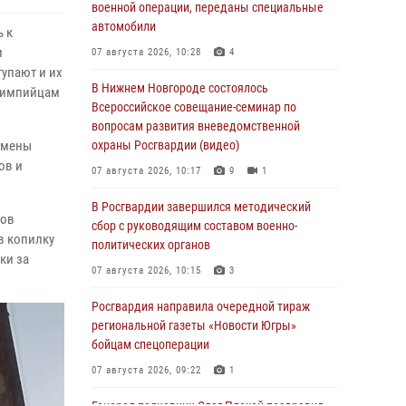
военной операции, переданы специальные
автомобили
 к
и
07 августа 2026, 10:28
4
упают и их
В Нижнем Новгороде состоялось
олимпийцам
Всероссийское совещание-семинар по
вопросам развития вневедомственной
тсмены
охраны Росгвардии (видео)
ов и
07 августа 2026, 10:17
9
1
В Росгвардии завершился методический
ков
сбор с руководящим составом военно-
в копилку
политических органов
ки за
07 августа 2026, 10:15
3
Росгвардия направила очередной тираж
региональной газеты «Новости Югры»
бойцам спецоперации
07 августа 2026, 09:22
1