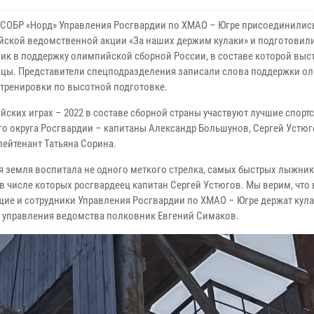
СОБР «Норд» Управления Росгвардии по ХМАО – Югре присоединились
йской ведомственной акции «За наших держим кулаки» и подготовил
ик в поддержку олимпийской сборной России, в составе которой выст
цы. Представители спецподразделения записали слова поддержки 
 тренировки по высотной подготовке.
йских играх – 2022 в составе сборной страны участвуют лучшие спор
го округа Росгвардии – капитаны Александр Большунов, Сергей Устюг
лейтенант Татьяна Сорина.
я земля воспитала не одного меткого стрелка, самых быстрых лыжни
в числе которых росгвардеец капитан Сергей Устюгов. Мы верим, что 
ие и сотрудники Управления Росгвардии по ХМАО – Югре держат кула
о управления ведомства полковник Евгений Симаков.