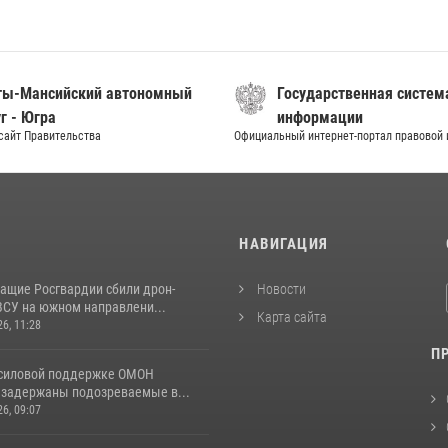
ты-Мансийский автономный
Государственная систем
г - Югра
информации
сайт Правительства
Официальный интернет-портал правовой
И
НАВИГАЦИЯ
ащие Росгвардии сбили дрон-
Новости
ВСУ на южном направлени...
Карта сайта
26, 11:28
П
 силовой поддержке ОМОН
 задержаны подозреваемые в...
26, 09:07