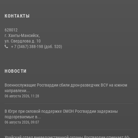
святого равноапостольного князя Владимира
28 июля 2026, 09:15
1
КОНТАКТЫ
На Урале Росгвардия провела дни открытых дверей и
628012
тематические встречи с молодежью
г. Ханты-Мансийск,
ул. Свердлова д. 10
29 июля 2026, 09:54
12
+ 7 (3467) 388-198 (доб. 520)
НОВОСТИ
Военнослужащие Росгвардии сбили дрон-разведчик ВСУ на южном
направлени...
06 августа 2026, 11:28
В Югре при силовой поддержке ОМОН Росгвардии задержаны
подозреваемые в...
06 августа 2026, 09:07
Урайский отдел вневедомственной охраны Росгвардии отмечает 60-