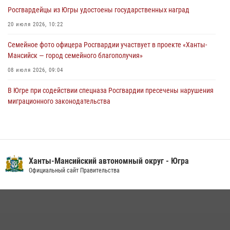
Росгвардейцы из Югры удостоены государственных наград
Урайский отдел вневедомственной охраны Росгвардии отмечает
60-летний юбилей
20 июля 2026, 10:22
05 августа 2026, 12:01
3
Семейное фото офицера Росгвардии участвует в проекте «Ханты-
Мансийск — город семейного благополучия»
08 июля 2026, 09:04
В Югре при содействии спецназа Росгвардии пресечены нарушения
миграционного законодательства
14 июля 2026, 09:17
Юные югорчане стали участниками ведомственного проекта
«Каникулы с Росгвардией»
Ханты-Мансийский автономный округ - Югра
16 июля 2026, 04:54
4
Официальный сайт Правительства
В Югре подведены итоги служебной деятельности
вневедомственной охраны с начала года
18 июля 2026, 11:25
В Югре военнослужащие и сотрудники Росгвардии почтили память