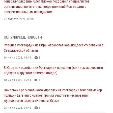
Генерал-полковник Олег Плохой поздравил специалистов
организационно-штатных подразделений Росгвардии с
профессиональным праздником
07 августа 2026, 06:02
Делегация МВД Республики Беларусь ознакомилась с передовыми
методами работы Росгвардии в Москве (видео)
ПОПУЛЯРНЫЕ НОВОСТИ
06 августа 2026, 11:29
5
1
Спецназ Росгвардии из Югры отработал навыки десантирования в
Свердловской области
Военнослужащие Росгвардии сбили дрон-разведчик ВСУ на южном
направлении
16 июля 2026, 10:14
3
06 августа 2026, 11:28
В Югре при содействии Росгвардии пресечен факт коммерческого
подкупа в крупном размере (видео)
Офицеры Росгвардии и ветераны войск правопорядка почтили
память генерала армии Ивана Кирилловича Яковлева
10 июля 2026, 06:18
1
06 августа 2026, 11:26
6
Начальник регионального управления Росгвардии генерал-майор
полиции Евгений Симаков принял участие в чествовании
В Югре при силовой поддержке ОМОН Росгвардии задержаны
журналистов газеты «Новости Югры»
подозреваемые в страховом мошенничестве
08 июля 2026, 09:48
5
06 августа 2026, 09:07
2
1