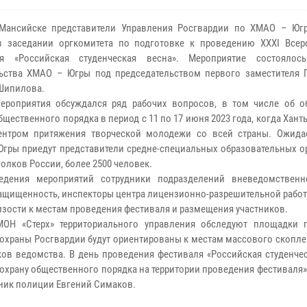
-Мансийске представители Управления Росгвардии по ХМАО – Юг
в заседании оргкомитета по подготовке к проведению ХХХI Всер
ля «Российская студенческая весна». Мероприятие состояло
ьства ХМАО – Югры под председательством первого заместителя Г
Шипилова.
ероприятия обсуждался ряд рабочих вопросов, в том числе об о
бщественного порядка в период с 11 по 17 июня 2023 года, когда Хан
ентром притяжения творческой молодежи со всей страны. Ожидае
Югры приедут представители средне-специальных образовательных о
голков России, более 2500 человек.
едения мероприятий сотрудники подразделений вневедомствен
защищенность, инспекторы центра лицензионно-разрешительной рабо
зости к местам проведения фестиваля и размещения участников.
МОН «Стерх» территориального управления обследуют площадки 
охраны Росгвардии будут ориентированы к местам массового скопле
ов ведомства. В день проведения фестиваля «Российская студенчес
охрану общественного порядка на территории проведения фестиваля»
ник полиции Евгений Симаков.