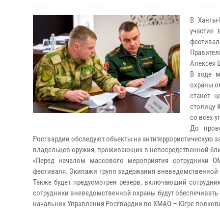
В Ханты
участие 
фестива
Правител
Алексея 
В ходе м
охраны о
станет ц
столицу 
со всех у
До пров
Росгвардии обследуют объекты на антитеррористическую 
владельцев оружия, проживающих в непосредственной бли
«Перед началом массового мероприятия сотрудники О
фестиваля. Экипажи групп задержания вневедомственной 
Также будет предусмотрен резерв, включающий сотрудник
сотрудники вневедомственной охраны будут обеспечивать 
начальник Управления Росгвардии по ХМАО – Югре полков