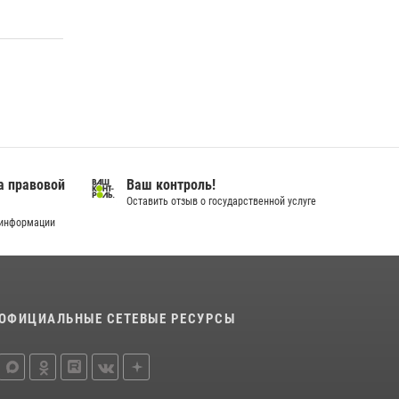
18 июля 2026, 11:25
На Урале Росгвардия провела дни открытых
дверей и тематические встречи с молодежью
29 июля 2026, 09:54
12
В Югре Росгвардия обеспечила безопасность
Всероссийского форума развития
гражданского общества «Добрино»
а правовой
Ваш контроль!
13 июля 2026, 11:47
2
Оставить отзыв о государственной услуге
 информации
ОФИЦИАЛЬНЫЕ СЕТЕВЫЕ РЕСУРСЫ