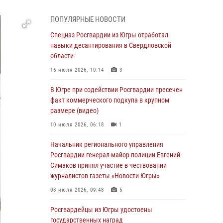
страховом мошенничестве
06 августа 2026, 09:07
2
1
ПОПУЛЯРНЫЕ НОВОСТИ
Урайский отдел вневедомственной охраны
Спецназ Росгвардии из Югры отработал
Росгвардии отмечает 60-летний юбилей
навыки десантирования в Свердловской
области
05 августа 2026, 12:01
3
16 июля 2026, 10:14
3
В Югре прошел цикл мероприятий
посвященных дню рождения генерала армии
В Югре при содействии Росгвардии пресечен
Ивана Яковлева
факт коммерческого подкупа в крупном
размере (видео)
05 августа 2026, 11:31
4
10 июля 2026, 06:18
1
В Югре ОМОН Росгвардии оказал содействие
ГИБДД в выявлении нарушителей ПДД
Начальник регионального управления
Росгвардии генерал-майор полиции Евгений
05 августа 2026, 11:14
Симаков принял участие в чествовании
журналистов газеты «Новости Югры»
В Югре сотрудники вневедомственной
охраны Росгвардии пресекли более 100
08 июля 2026, 09:48
5
противоправных деяний за прошедшую
неделю
Росгвардейцы из Югры удостоены
государственных наград
05 августа 2026, 05:56