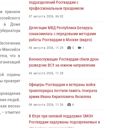
подразделений Росгвардии с
профессиональным праздником
ре приняли
07 августа 2026, 06:02
оссийского
сь в Доме
Делегация МВД Республики Беларусь
убернатора
ознакомилась с передовыми методами
работы Росгвардии в Москве (видео)
беспечении
06 августа 2026, 11:29
5
1
ты-Мансийск
тся, что в
Военнослужащие Росгвардии сбили дрон-
рганизаций
разведчик ВСУ на южном направлении
06 августа 2026, 11:28
ной охраны
ты проверят
Офицеры Росгвардии и ветераны войск
правопорядка почтили память генерала
проведения
армии Ивана Кирилловича Яковлева
ния людей.
06 августа 2026, 11:26
6
кая весна»
, – отметил
В Югре при силовой поддержке ОМОН
Росгвардии задержаны подозреваемые в