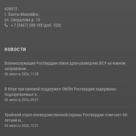
Росгвардией»
628012
11 июля 2026, 12:26
7
г. Ханты-Мансийск,
ул. Свердлова д. 10
+ 7 (3467) 388-198 (доб. 520)
НОВОСТИ
Военнослужащие Росгвардии сбили дрон-разведчик ВСУ на южном
направлени...
06 августа 2026, 11:28
В Югре при силовой поддержке ОМОН Росгвардии задержаны
подозреваемые в...
06 августа 2026, 09:07
Урайский отдел вневедомственной охраны Росгвардии отмечает 60-
летний ю...
05 августа 2026, 12:01