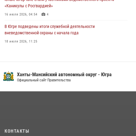
05 августа 2026, 12:01
3
«Каникулы с Росгвардией»
16 июля 2026, 04:54
4
В Югре подведены итоги служебной деятельности
вневедомственной охраны с начала года
18 июля 2026, 11:25
На Урале Росгвардия провела дни открытых дверей и
тематические встречи с молодежью
29 июля 2026, 09:54
12
Ханты-Мансийский автономный округ - Югра
В Югре военнослужащие и сотрудники Росгвардии почтили память
Официальный сайт Правительства
святого равноапостольного князя Владимира
28 июля 2026, 09:15
1
В Югре Росгвардия обеспечила безопасность Всероссийского
форума развития гражданского общества «Добрино»
13 июля 2026, 11:47
2
КОНТАКТЫ
В Югре продолжается патриотическая акция «Каникулы с