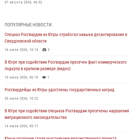
07 августа 2026, 06:02
Делегация МВД Республики Беларусь ознакомилась с передовыми
методами работы Росгвардии в Москве (видео)
ПОПУЛЯРНЫЕ НОВОСТИ
06 августа 2026, 11:29
5
1
Спецназ Росгвардии из Югры отработал навыки десантирования в
Свердловской области
Военнослужащие Росгвардии сбили дрон-разведчик ВСУ на южном
направлении
16 июля 2026, 10:14
3
06 августа 2026, 11:28
В Югре при содействии Росгвардии пресечен факт коммерческого
подкупа в крупном размере (видео)
Офицеры Росгвардии и ветераны войск правопорядка почтили
память генерала армии Ивана Кирилловича Яковлева
10 июля 2026, 06:18
1
06 августа 2026, 11:26
6
Росгвардейцы из Югры удостоены государственных наград
В Югре при силовой поддержке ОМОН Росгвардии задержаны
20 июля 2026, 10:22
подозреваемые в страховом мошенничестве
В Югре при содействии спецназа Росгвардии пресечены нарушения
06 августа 2026, 09:07
2
1
миграционного законодательства
Урайский отдел вневедомственной охраны Росгвардии отмечает
14 июля 2026, 09:17
60-летний юбилей
Юные югорчане стали участниками ведомственного проекта