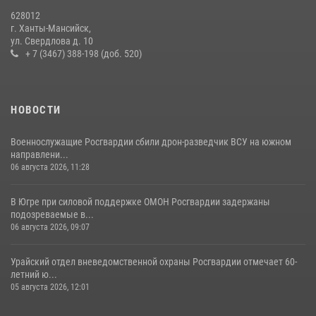
На Урале Росгвардия провела дни открытых дверей и
628012
тематические встречи с молодежью
г. Ханты-Мансийск,
ул. Свердлова д. 10
29 июля 2026, 09:54
12
+ 7 (3467) 388-198 (доб. 520)
НОВОСТИ
Военнослужащие Росгвардии сбили дрон-разведчик ВСУ на южном
направлени...
06 августа 2026, 11:28
В Югре при силовой поддержке ОМОН Росгвардии задержаны
подозреваемые в...
06 августа 2026, 09:07
Урайский отдел вневедомственной охраны Росгвардии отмечает 60-
летний ю...
05 августа 2026, 12:01