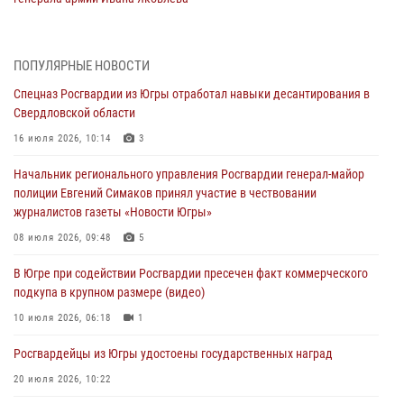
05 августа 2026, 11:31
4
В Югре ОМОН Росгвардии оказал содействие ГИБДД в выявлении
ПОПУЛЯРНЫЕ НОВОСТИ
нарушителей ПДД
Спецназ Росгвардии из Югры отработал навыки десантирования в
05 августа 2026, 11:14
Свердловской области
В Югре сотрудники вневедомственной охраны Росгвардии пресекли
16 июля 2026, 10:14
3
более 100 противоправных деяний за прошедшую неделю
Начальник регионального управления Росгвардии генерал-майор
05 августа 2026, 05:56
полиции Евгений Симаков принял участие в чествовании
журналистов газеты «Новости Югры»
Генерал-полковник Юрий Аверин выступил на Всероссийском
молодёжном образовательном форуме «Территория смыслов»
08 июля 2026, 09:48
5
04 августа 2026, 11:11
2
В Югре при содействии Росгвардии пресечен факт коммерческого
подкупа в крупном размере (видео)
Ключевые события Росгвардии: итоги недели с 27 июля по 2
августа (видео)
10 июля 2026, 06:18
1
04 августа 2026, 09:54
1
Росгвардейцы из Югры удостоены государственных наград
20 июля 2026, 10:22