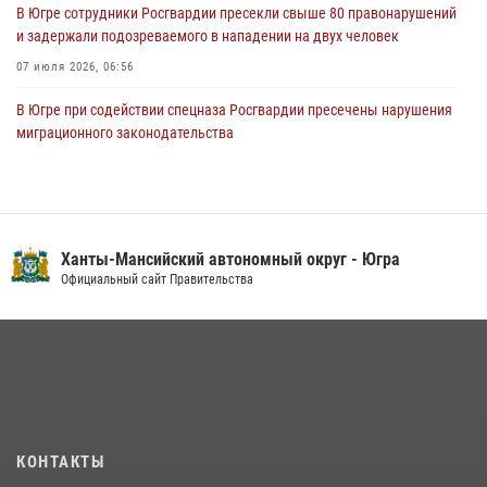
В Югре сотрудники Росгвардии пресекли свыше 80 правонарушений
и задержали подозреваемого в нападении на двух человек
07 июля 2026, 06:56
В Югре при содействии спецназа Росгвардии пресечены нарушения
миграционного законодательства
14 июля 2026, 09:17
Юные югорчане стали участниками ведомственного проекта
«Каникулы с Росгвардией»
Ханты-Мансийский автономный округ - Югра
16 июля 2026, 04:54
4
Официальный сайт Правительства
Семейное фото офицера Росгвардии участвует в проекте «Ханты-
Мансийск — город семейного благополучия»
08 июля 2026, 09:04
В Югре подведены итоги служебной деятельности
вневедомственной охраны с начала года
18 июля 2026, 11:25
КОНТАКТЫ