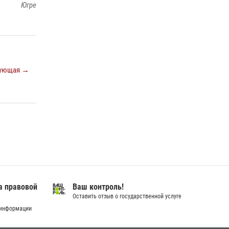
Росгвардией»
Югре
16 июля 2026, 04:54
4
В Югре подведены итоги служебной
деятельности вневедомственной охраны с
начала года
ующая →
18 июля 2026, 11:25
В Югре Росгвардия обеспечила безопасность
Всероссийского форума развития
гражданского общества «Добрино»
13 июля 2026, 11:47
2
а правовой
Ваш контроль!
Оставить отзыв о государственной услуге
 информации