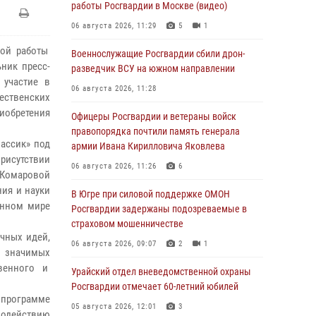
работы Росгвардии в Москве (видео)
06 августа 2026, 11:29
5
1
кой работы
Военнослужащие Росгвардии сбили дрон-
ник пресс-
разведчик ВСУ на южном направлении
 участие в
06 августа 2026, 11:28
ественских
риобретения
Офицеры Росгвардии и ветераны войск
правопорядка почтили память генерала
лассик» под
армии Ивана Кирилловича Яковлева
рисутствии
06 августа 2026, 11:26
6
Комаровой
ния и науки
В Югре при силовой поддержке ОМОН
енном мире
Росгвардии задержаны подозреваемые в
страховом мошенничестве
чных идей,
06 августа 2026, 09:07
2
1
е значимых
твенного и
Урайский отдел вневедомственной охраны
Росгвардии отмечает 60-летний юбилей
В программе
05 августа 2026, 12:01
3
имодействию