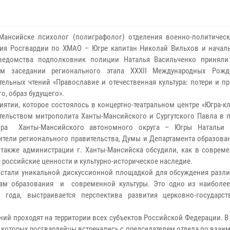
Мансийске психолог (полиграфолог) отделения военно-политичес
ия Росгвардии по ХМАО – Югре капитан Николай Вильхов и началь
ведомства подполковник полиции Наталья Васильченко приняли
ом заседании регионального этапа XXXII Международных Рожд
тельных чтений «Православие и отечественная культура: потери и п
о, образ будущего».
иятии, которое состоялось в концертно-театральном центре «Югра-к
тельством митрополита Ханты-Мансийского и Сургутского Павла в п
тора Ханты-Мансийского автономного округа – Югры Натальи 
ители регионального правительства, Думы и Департамента образова
а также администрации г. Ханты-Мансийска обсудили, как в соврем
 российские ценности и культурно-историческое наследие.
стали уникальной дискуссионной площадкой для обсуждения разли
рам образования и современной культуры. Это одно из наиболе
 года, выстраивается перспектива развития церковно-государс
ий проходят на территории всех субъектов Российской Федерации. 
з которых росгвардейцы встречались с председателем отдела по вза