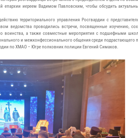
ой епархии иереем Вадимом Павловским, чтобы обсудить актуальн
ействию территориального управления Росгвардии с представител
авом ведомства проводились встречи, посвященные изучению, со
го воинства, а также совместные мероприятия с подшефными шко
ионального и межконфессионального общения среди подрастающего п
ардии по ХМАО – Югре полковник полиции Евгений Симаков.