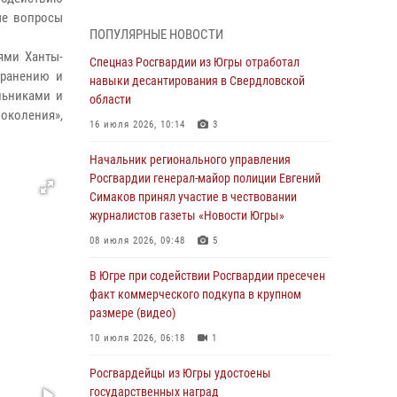
ые вопросы
В Югре прошел цикл мероприятий
ПОПУЛЯРНЫЕ НОВОСТИ
посвященных дню рождения генерала армии
ями Ханты-
Ивана Яковлева
Спецназ Росгвардии из Югры отработал
хранению и
навыки десантирования в Свердловской
05 августа 2026, 11:31
4
льниками и
области
околения»,
В Югре ОМОН Росгвардии оказал содействие
16 июля 2026, 10:14
3
ГИБДД в выявлении нарушителей ПДД
Начальник регионального управления
05 августа 2026, 11:14
Росгвардии генерал-майор полиции Евгений
Симаков принял участие в чествовании
В Югре сотрудники вневедомственной
журналистов газеты «Новости Югры»
охраны Росгвардии пресекли более 100
противоправных деяний за прошедшую
08 июля 2026, 09:48
5
неделю
В Югре при содействии Росгвардии пресечен
05 августа 2026, 05:56
факт коммерческого подкупа в крупном
размере (видео)
Генерал-полковник Юрий Аверин выступил на
Всероссийском молодёжном
10 июля 2026, 06:18
1
образовательном форуме «Территория
смыслов»
Росгвардейцы из Югры удостоены
государственных наград
04 августа 2026, 11:11
2