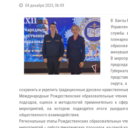
04 декабря 2023, 06:09
В Ханты-
Управлен
службы 
пленарн
образова
минувшег
В меропр
председа
Губерна
представ
округа, 
сохранить и укрепить традиционные духовно-нравственные
Международные Рождественские образовательные чтения 
подходов, оценок и методологий применительно к сфе
мероприятий, на котором подводятся итоги ушедшего
общественного взаимодействия.
Региональные этапы Рождественских образовательных чтен
мероприятий – работа тематических площадок, на одной и