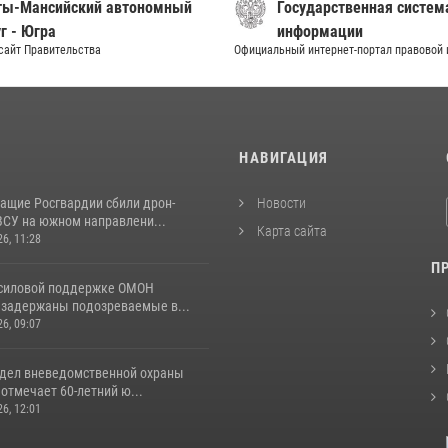
ты-Мансийский автономный
Государственная систем
г - Югра
информации
сайт Правительства
Официальный интернет-портал правовой
И
НАВИГАЦИЯ
ащие Росгвардии сбили дрон-
Новости
ВСУ на южном направлени...
Карта сайта
26, 11:28
П
 силовой поддержке ОМОН
 задержаны подозреваемые в...
26, 09:07
тдел вневедомственной охраны
отмечает 60-летний ю...
26, 12:01