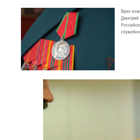
Врио ком
Дмитрий
Российс
служебно