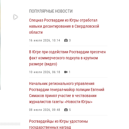
Генерал-полковник Олег Плохой поздравил
специалистов организационно-штатных
ПОПУЛЯРНЫЕ НОВОСТИ
подразделений Росгвардии с
профессиональным праздником
Спецназ Росгвардии из Югры отработал
навыки десантирования в Свердловской
07 августа 2026, 06:02
области
Делегация МВД Республики Беларусь
16 июля 2026, 10:14
3
ознакомилась с передовыми методами
работы Росгвардии в Москве (видео)
В Югре при содействии Росгвардии пресечен
факт коммерческого подкупа в крупном
06 августа 2026, 11:29
5
1
размере (видео)
Военнослужащие Росгвардии сбили дрон-
10 июля 2026, 06:18
1
разведчик ВСУ на южном направлении
Начальник регионального управления
06 августа 2026, 11:28
Росгвардии генерал-майор полиции Евгений
Офицеры Росгвардии и ветераны войск
Симаков принял участие в чествовании
правопорядка почтили память генерала
журналистов газеты «Новости Югры»
армии Ивана Кирилловича Яковлева
08 июля 2026, 09:48
5
06 августа 2026, 11:26
6
Росгвардейцы из Югры удостоены
В Югре при силовой поддержке ОМОН
государственных наград