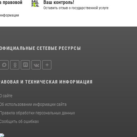
а правовой
Ваш контроль!
18 июля 2026, 11:25
Оставить отзыв о государственной услуге
 информации
На Урале Росгвардия провела дни открытых
дверей и тематические встречи с молодежью
29 июля 2026, 09:54
12
В Югре Росгвардия обеспечила безопасность
ОФИЦИАЛЬНЫЕ СЕТЕВЫЕ РЕСУРСЫ
Всероссийского форума развития
гражданского общества «Добрино»
13 июля 2026, 11:47
2
РАВОВАЯ И ТЕХНИЧЕСКАЯ ИНФОРМАЦИЯ
О сайте
Об использовании информации сайта
Правила обработки персональных данных
Сообщить об ошибках