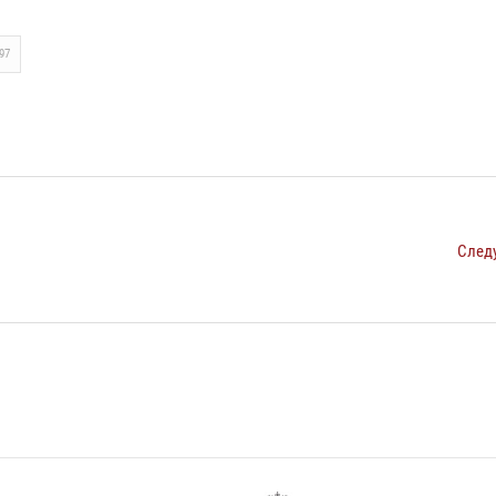
97
След