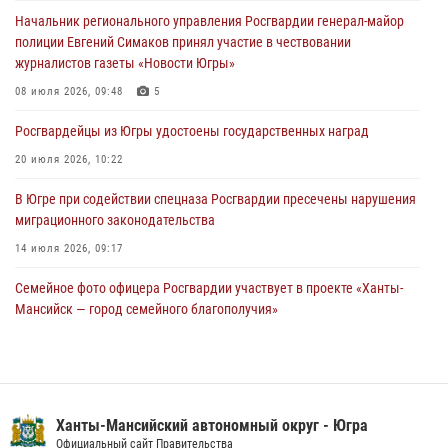
В Югре ОМОН Росгвардии оказал содействие ГИБДД в выявлении
Начальник регионального управления Росгвардии генерал-майор
нарушителей ПДД
полиции Евгений Симаков принял участие в чествовании
05 августа 2026, 11:14
журналистов газеты «Новости Югры»
В Югре сотрудники вневедомственной охраны Росгвардии пресекли
08 июля 2026, 09:48
5
более 100 противоправных деяний за прошедшую неделю
Росгвардейцы из Югры удостоены государственных наград
05 августа 2026, 05:56
20 июля 2026, 10:22
В Югре при содействии спецназа Росгвардии пресечены нарушения
миграционного законодательства
14 июля 2026, 09:17
Семейное фото офицера Росгвардии участвует в проекте «Ханты-
Мансийск — город семейного благополучия»
08 июля 2026, 09:04
Юные югорчане стали участниками ведомственного проекта
«Каникулы с Росгвардией»
Ханты-Мансийский автономный округ - Югра
16 июля 2026, 04:54
4
Официальный сайт Правительства