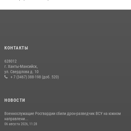
В Югре подведены итоги служебной деятельности
вневедомственной охраны с начала года
18 июля 2026, 11:25
На Урале Росгвардия провела дни открытых дверей и
тематические встречи с молодежью
29 июля 2026, 09:54
12
КОНТАКТЫ
В Югре Росгвардия обеспечила безопасность Всероссийского
628012
форума развития гражданского общества «Добрино»
г. Ханты-Мансийск,
ул. Свердлова д. 10
13 июля 2026, 11:47
2
+ 7 (3467) 388-198 (доб. 520)
НОВОСТИ
Военнослужащие Росгвардии сбили дрон-разведчик ВСУ на южном
направлени...
06 августа 2026, 11:28