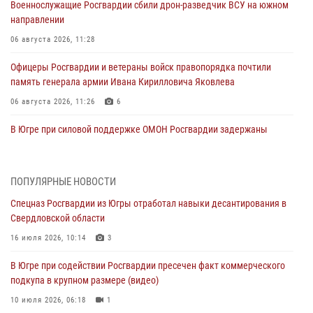
Военнослужащие Росгвардии сбили дрон-разведчик ВСУ на южном
направлении
06 августа 2026, 11:28
Офицеры Росгвардии и ветераны войск правопорядка почтили
память генерала армии Ивана Кирилловича Яковлева
06 августа 2026, 11:26
6
В Югре при силовой поддержке ОМОН Росгвардии задержаны
подозреваемые в страховом мошенничестве
06 августа 2026, 09:07
2
1
ПОПУЛЯРНЫЕ НОВОСТИ
Урайский отдел вневедомственной охраны Росгвардии отмечает
Спецназ Росгвардии из Югры отработал навыки десантирования в
60-летний юбилей
Свердловской области
05 августа 2026, 12:01
3
16 июля 2026, 10:14
3
В Югре прошел цикл мероприятий посвященных дню рождения
В Югре при содействии Росгвардии пресечен факт коммерческого
генерала армии Ивана Яковлева
подкупа в крупном размере (видео)
05 августа 2026, 11:31
4
10 июля 2026, 06:18
1