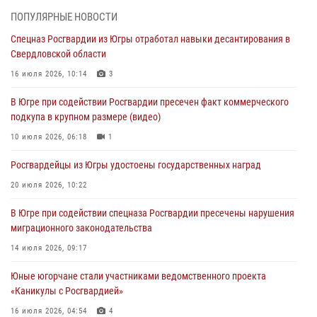
методами работы Росгвардии в Москве (видео)
ПОПУЛЯРНЫЕ НОВОСТИ
06 августа 2026, 11:29
5
1
Спецназ Росгвардии из Югры отработал навыки десантирования в
Свердловской области
Военнослужащие Росгвардии сбили дрон-разведчик ВСУ на южном
направлении
16 июля 2026, 10:14
3
06 августа 2026, 11:28
В Югре при содействии Росгвардии пресечен факт коммерческого
подкупа в крупном размере (видео)
Офицеры Росгвардии и ветераны войск правопорядка почтили
память генерала армии Ивана Кирилловича Яковлева
10 июля 2026, 06:18
1
06 августа 2026, 11:26
6
Росгвардейцы из Югры удостоены государственных наград
В Югре при силовой поддержке ОМОН Росгвардии задержаны
20 июля 2026, 10:22
подозреваемые в страховом мошенничестве
В Югре при содействии спецназа Росгвардии пресечены нарушения
06 августа 2026, 09:07
2
1
миграционного законодательства
Урайский отдел вневедомственной охраны Росгвардии отмечает
14 июля 2026, 09:17
60-летний юбилей
Юные югорчане стали участниками ведомственного проекта
05 августа 2026, 12:01
3
«Каникулы с Росгвардией»
16 июля 2026, 04:54
4