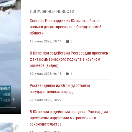
Генерал-полковник Олег Плохой поздравил
специалистов организационно-штатных
ПОПУЛЯРНЫЕ НОВОСТИ
подразделений Росгвардии с
профессиональным праздником
Спецназ Росгвардии из Югры отработал
навыки десантирования в Свердловской
07 августа 2026, 06:02
области
Делегация МВД Республики Беларусь
16 июля 2026, 10:14
3
ознакомилась с передовыми методами
работы Росгвардии в Москве (видео)
В Югре при содействии Росгвардии пресечен
факт коммерческого подкупа в крупном
06 августа 2026, 11:29
5
1
размере (видео)
Военнослужащие Росгвардии сбили дрон-
10 июля 2026, 06:18
1
разведчик ВСУ на южном направлении
Росгвардейцы из Югры удостоены
06 августа 2026, 11:28
государственных наград
Офицеры Росгвардии и ветераны войск
20 июля 2026, 10:22
правопорядка почтили память генерала
армии Ивана Кирилловича Яковлева
В Югре при содействии спецназа Росгвардии
пресечены нарушения миграционного
06 августа 2026, 11:26
6
законодательства
В Югре при силовой поддержке ОМОН