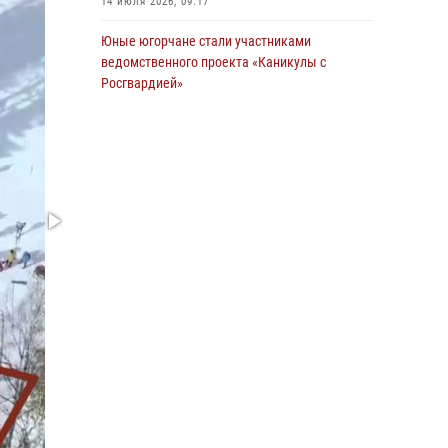
14 июля 2026, 09:17
Росгвардии задержаны подозреваемые в
страховом мошенничестве
Юные югорчане стали участниками
ведомственного проекта «Каникулы с
06 августа 2026, 09:07
2
1
Росгвардией»
Урайский отдел вневедомственной охраны
16 июля 2026, 04:54
4
Росгвардии отмечает 60-летний юбилей
В Югре подведены итоги служебной
05 августа 2026, 12:01
3
деятельности вневедомственной охраны с
начала года
18 июля 2026, 11:25
На Урале Росгвардия провела дни открытых
дверей и тематические встречи с молодежью
29 июля 2026, 09:54
12
В Югре военнослужащие и сотрудники
Росгвардии почтили память святого
равноапостольного князя Владимира
28 июля 2026, 09:15
1