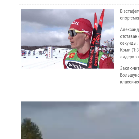
В эстафет
спортсме
Александ
отставани
секунды. 
Коми (1:3
лидеров 
Заключит
Большуно
классиче