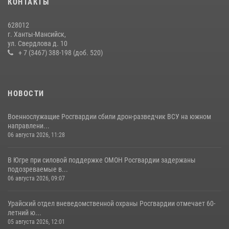
КОНТАКТЫ
В Югре продолжается патриотическая акция «Каникулы с
Росгвардией»
628012
11 июля 2026, 12:26
7
г. Ханты-Мансийск,
ул. Свердлова д. 10
+ 7 (3467) 388-198 (доб. 520)
НОВОСТИ
Военнослужащие Росгвардии сбили дрон-разведчик ВСУ на южном
направлени...
06 августа 2026, 11:28
В Югре при силовой поддержке ОМОН Росгвардии задержаны
подозреваемые в...
06 августа 2026, 09:07
Урайский отдел вневедомственной охраны Росгвардии отмечает 60-
летний ю...
05 августа 2026, 12:01