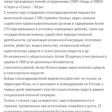
также проводимых учений сотрудниками СОБР «Норд» и ОМОН
«Стерх» и «Сокол – Югра».
С начала года сотрудники спецподразделений ведомства
выполнили свыше 2 300 служебно-боевых задач, оказали
содействие правоохранительным органам в задержании более
370 подозреваемых в уголовно-наказуемых деяниях, таких как:
государственная измена, содействие террористической
деятельности, организация незаконной миграции, получение
взятки, убийство, вымогательство, незаконный оборот
наркотических средств и психотропных веществ и др.
Из незаконного оборота изъято более 30 единиц огнестрельного
оружия и 1800 штук различных боеприпасов,
2 миллиона рублей, более 40 килограмм наркотических средств
и психотропных веществ.
Бойцы спецподразделений ведомства работают не только на
территории Югры, но и выезжают в командировки по России, с
первых дней принимают участие в выполнении задач в рамках
специальной военной операции.
Только с начала года за мужество, самоотверженность и
героизм, проявленные при исполнении служебного долга, 23
сотрудника спецподразделений Росгвардии удостоены