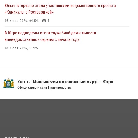
Юные югорчане стали участниками ведомственного проекта
05 августа 2026, 12:01
3
«Каникулы с Росгвардией»
16 июля 2026, 04:54
4
В Югре подведены итоги служебной деятельности
вневедомственной охраны с начала года
18 июля 2026, 11:25
На Урале Росгвардия провела дни открытых дверей и
тематические встречи с молодежью
29 июля 2026, 09:54
12
Ханты-Мансийский автономный округ - Югра
В Югре военнослужащие и сотрудники Росгвардии почтили память
Официальный сайт Правительства
святого равноапостольного князя Владимира
28 июля 2026, 09:15
1
В Югре Росгвардия обеспечила безопасность Всероссийского
форума развития гражданского общества «Добрино»
13 июля 2026, 11:47
2