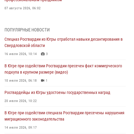
07 августа 2026, 06:02
Делегация МВД Республики Беларусь ознакомилась с передовыми
методами работы Росгвардии в Москве (видео)
ПОПУЛЯРНЫЕ НОВОСТИ
06 августа 2026, 11:29
5
1
Спецназ Росгвардии из Югры отработал навыки десантирования в
Свердловской области
Военнослужащие Росгвардии сбили дрон-разведчик ВСУ на южном
направлении
16 июля 2026, 10:14
3
06 августа 2026, 11:28
В Югре при содействии Росгвардии пресечен факт коммерческого
подкупа в крупном размере (видео)
Офицеры Росгвардии и ветераны войск правопорядка почтили
память генерала армии Ивана Кирилловича Яковлева
10 июля 2026, 06:18
1
06 августа 2026, 11:26
6
Росгвардейцы из Югры удостоены государственных наград
В Югре при силовой поддержке ОМОН Росгвардии задержаны
20 июля 2026, 10:22
подозреваемые в страховом мошенничестве
В Югре при содействии спецназа Росгвардии пресечены нарушения
06 августа 2026, 09:07
2
1
миграционного законодательства
Урайский отдел вневедомственной охраны Росгвардии отмечает
14 июля 2026, 09:17
60-летний юбилей