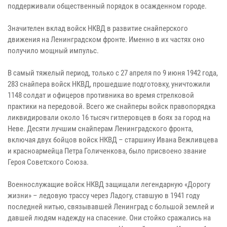
поддерживали общественный порядок в осажденном городе.
Значителен вклад войск НКВД в развитие снайперского
движения на Ленинградском фронте. Именно в их частях оно
получило мощный импульс.
В самый тяжелый период, только с 27 апреля по 9 июня 1942 года,
283 снайпера войск НКВД, прошедшие подготовку, уничтожили
1148 солдат и офицеров противника во время стрелковой
практики на передовой. Всего же снайперы войск правопорядка
ликвидировали около 16 тысяч гитлеровцев в боях за город на
Неве. Десяти лучшим снайперам Ленинградского фронта,
включая двух бойцов войск НКВД – старшину Ивана Вежливцева
и красноармейца Петра Голиченкова, было присвоено звание
Героя Советского Союза.
Военнослужащие войск НКВД защищали легендарную «Дорогу
жизни» – ледовую трассу через Ладогу, ставшую в 1941 году
последней нитью, связывавшей Ленинград с большой землей и
давшей людям надежду на спасение. Они стойко сражались на