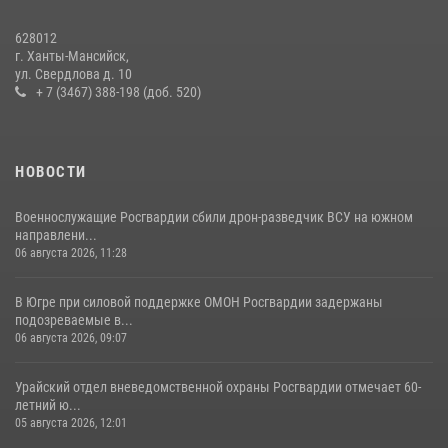
В Югре продолжается патриотическая акция «Каникулы с
Росгвардией»
628012
11 июля 2026, 12:26
7
г. Ханты-Мансийск,
ул. Свердлова д. 10
+ 7 (3467) 388-198 (доб. 520)
НОВОСТИ
Военнослужащие Росгвардии сбили дрон-разведчик ВСУ на южном
направлени...
06 августа 2026, 11:28
В Югре при силовой поддержке ОМОН Росгвардии задержаны
подозреваемые в...
06 августа 2026, 09:07
Урайский отдел вневедомственной охраны Росгвардии отмечает 60-
летний ю...
05 августа 2026, 12:01