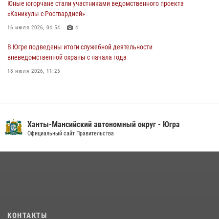
Юные югорчане стали участниками ведомственного проекта
05 августа 2026, 12:01
3
«Каникулы с Росгвардией»
16 июля 2026, 04:54
4
В Югре подведены итоги служебной деятельности
вневедомственной охраны с начала года
18 июля 2026, 11:25
В Югре военнослужащие и сотрудники Росгвардии почтили память
святого равноапостольного князя Владимира
28 июля 2026, 09:15
1
Ханты-Мансийский автономный округ - Югра
На Урале Росгвардия провела дни открытых дверей и
Официальный сайт Правительства
тематические встречи с молодежью
29 июля 2026, 09:54
12
В Югре Росгвардия обеспечила безопасность Всероссийского
форума развития гражданского общества «Добрино»
13 июля 2026, 11:47
2
КОНТАКТЫ