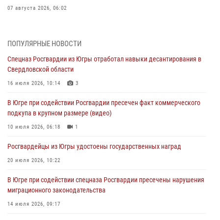
07 августа 2026, 06:02
Делегация МВД Республики Беларусь ознакомилась с передовыми
методами работы Росгвардии в Москве (видео)
ПОПУЛЯРНЫЕ НОВОСТИ
06 августа 2026, 11:29
5
1
Спецназ Росгвардии из Югры отработал навыки десантирования в
Свердловской области
Военнослужащие Росгвардии сбили дрон-разведчик ВСУ на южном
направлении
16 июля 2026, 10:14
3
06 августа 2026, 11:28
В Югре при содействии Росгвардии пресечен факт коммерческого
подкупа в крупном размере (видео)
Офицеры Росгвардии и ветераны войск правопорядка почтили
память генерала армии Ивана Кирилловича Яковлева
10 июля 2026, 06:18
1
06 августа 2026, 11:26
6
Росгвардейцы из Югры удостоены государственных наград
В Югре при силовой поддержке ОМОН Росгвардии задержаны
20 июля 2026, 10:22
подозреваемые в страховом мошенничестве
В Югре при содействии спецназа Росгвардии пресечены нарушения
06 августа 2026, 09:07
2
1
миграционного законодательства
Урайский отдел вневедомственной охраны Росгвардии отмечает
14 июля 2026, 09:17
60-летний юбилей