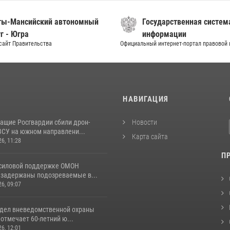
ты-Мансийский автономный
Государственная систем
г - Югра
информации
сайт Правительства
Официальный интернет-портал правовой
И
НАВИГАЦИЯ
ащие Росгвардии сбили дрон-
Новости
ВСУ на южном направлени...
Карта сайта
26, 11:28
П
 силовой поддержке ОМОН
 задержаны подозреваемые в...
26, 09:07
тдел вневедомственной охраны
отмечает 60-летний ю...
26, 12:01