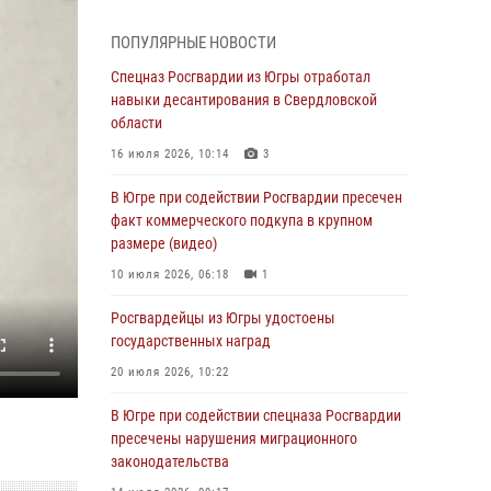
Генерал-полковник Олег Плохой поздравил
специалистов организационно-штатных
ПОПУЛЯРНЫЕ НОВОСТИ
подразделений Росгвардии с
профессиональным праздником
Спецназ Росгвардии из Югры отработал
навыки десантирования в Свердловской
07 августа 2026, 06:02
области
Делегация МВД Республики Беларусь
16 июля 2026, 10:14
3
ознакомилась с передовыми методами
работы Росгвардии в Москве (видео)
В Югре при содействии Росгвардии пресечен
факт коммерческого подкупа в крупном
06 августа 2026, 11:29
5
1
размере (видео)
Военнослужащие Росгвардии сбили дрон-
10 июля 2026, 06:18
1
разведчик ВСУ на южном направлении
Росгвардейцы из Югры удостоены
06 августа 2026, 11:28
государственных наград
Офицеры Росгвардии и ветераны войск
20 июля 2026, 10:22
правопорядка почтили память генерала
армии Ивана Кирилловича Яковлева
В Югре при содействии спецназа Росгвардии
пресечены нарушения миграционного
06 августа 2026, 11:26
6
законодательства
В Югре при силовой поддержке ОМОН