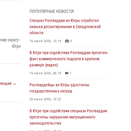
Генерал-полковник Олег Плохой поздравил
специалистов организационно-штатных
ПОПУЛЯРНЫЕ НОВОСТИ
подразделений Росгвардии с
профессиональным праздником
Спецназ Росгвардии из Югры отработал
навыки десантирования в Свердловской
07 августа 2026, 06:02
области
Делегация МВД Республики Беларусь
му округу -
16 июля 2026, 10:14
3
ознакомилась с передовыми методами
Югре
работы Росгвардии в Москве (видео)
В Югре при содействии Росгвардии пресечен
факт коммерческого подкупа в крупном
06 августа 2026, 11:29
5
1
размере (видео)
Военнослужащие Росгвардии сбили дрон-
10 июля 2026, 06:18
1
разведчик ВСУ на южном направлении
ующая →
Росгвардейцы из Югры удостоены
06 августа 2026, 11:28
государственных наград
Офицеры Росгвардии и ветераны войск
20 июля 2026, 10:22
правопорядка почтили память генерала
армии Ивана Кирилловича Яковлева
В Югре при содействии спецназа Росгвардии
пресечены нарушения миграционного
06 августа 2026, 11:26
6
законодательства
В Югре при силовой поддержке ОМОН