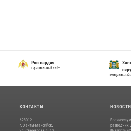
Росгвардия
Хан
Официальный сайт
окру
Официальный 
КОНТАКТЫ
НОВОСТ
628012
Военнослуж
г. Ханты-Мансийск,
разведчик 
ул. Свердлова д. 10
06 августа 20